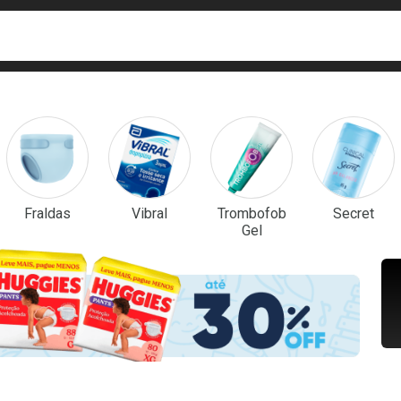
ca
isa?
em Destaque
Fraldas
Vibral
Trombofob
Secret
Gel