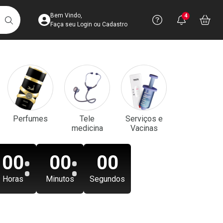
Acesse sua Conta
Precisa de aju
Notificaç
Acess
Bem Vindo,
4
Você po
notifica
Vo
it
BUSCAR
Ver Recursos 
Faça seu Login ou Cadastro
Atendimento ao 
Central de Ajud
Televendas
Perfumes
Tele
Serviços e
4003-3393
medicina
Vacinas
00
00
00
Horas
Minutos
Segundos