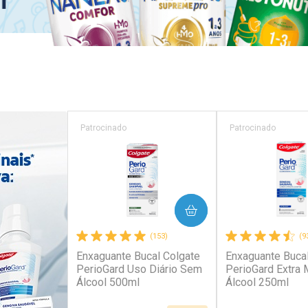
Patrocinado
Patrocinado
COMPRAR
COM
(153)
(9
Enxaguante Bucal Colgate
Enxaguante Bucal
PerioGard Uso Diário Sem
PerioGard Extra 
Álcool 500ml
Álcool 250ml