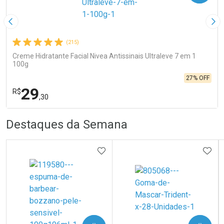
Imagem Anterior
Pró
(215)
Creme Hidratante Facial Nivea Antissinais Ultraleve 7 em 1
100g
27% OFF
29
R$
,30
R
R
FECHA
FECHA
Destaques da Semana
Laboratório
Por Menos
ADICIONAR AOS FAVORITOS
ADIC