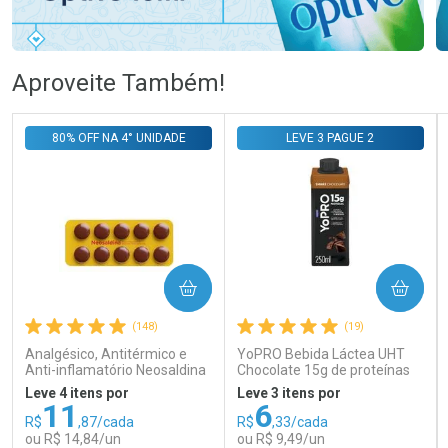
Ativar Desconto
Ativar Desconto
Aproveite Também!
Comprar sem Desconto
Comprar sem Desconto
Comprar sem Desconto
Comprar sem Desconto
80% OFF NA 4° UNIDADE
LEVE 3 PAGUE 2
Por R$ 58,79/cada
Por R$ 105,99/cada
Por R$ 58,79/cada
Por R$ 105,99/cada
COMPRAR
COMPRAR
(148)
(19)
Analgésico, Antitérmico e
YoPRO Bebida Láctea UHT
Anti-inflamatório Neosaldina
Chocolate 15g de proteínas
30mg + 300mg + 30mg 10
250ml
Leve 4 itens por
Leve 3 itens por
Drágeas
11
6
R$
,87/cada
R$
,33/cada
ou R$ 14,84/un
ou R$ 9,49/un