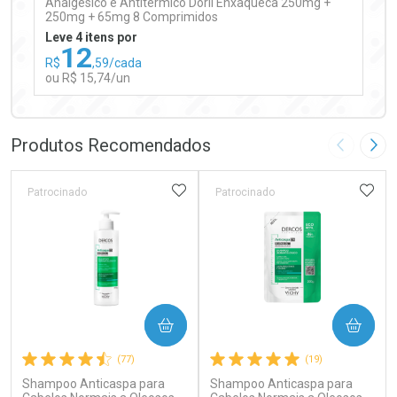
Analgésico e Antitérmico Doril Enxaqueca 250mg +
250mg + 65mg 8 Comprimidos
Leve 4 itens por
12
R$
,59/cada
ou R$ 15,74/un
FECHAR
FECHAR
Laboratório
Por Menos
Produtos Recomendados
Imagem A
Pró
ADICIONAR AOS FAVORITOS
ADIC
Patrocinado
Patrocinado
Ativar Desconto
COMPRAR
COMPRAR
Comprar sem Desconto
Comprar sem Desconto
(77)
(19)
Por R$ 15,74/cada
Por R$ 15,74/cada
Shampoo Anticaspa para
Shampoo Anticaspa para