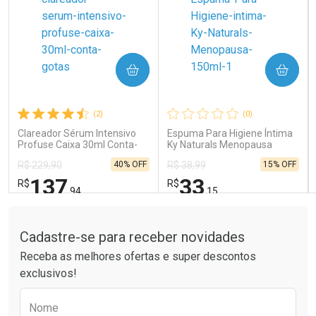
COMPRAR
COMPRAR
Ativar Desconto
Ativar Desconto
Comprar sem Desconto
Comprar sem Desconto
Comprar sem Desconto
Comprar sem Desconto
(2)
(0)
Por R$ 65,85/cada
Por R$ 14,39/cada
Por R$ 65,85/cada
Por R$ 14,39/cada
Clareador Sérum Intensivo
Espuma Para Higiene Íntima
Profuse Caixa 30ml Conta-
Ky Naturals Menopausa
Gotas
150ml
40% OFF
15% OFF
R$ 229,90
R$ 38,99
137
33
R$
R$
,94
,15
Tudo sobre a Drogaria São Paulo
FECHAR
FECHAR
FEC
FEC
Laboratório
Laboratório
Por Menos
Por Menos
Cadastre-se para receber novidades
Receba as melhores ofertas e super descontos
exclusivos!
Preencha o formulário abaixo para receber 
Nome