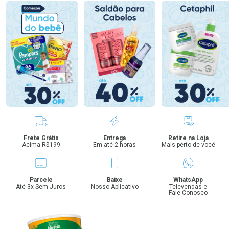
Benefícios
Frete Grátis
Entrega
Retire na Loja
Acima R$199
Em até 2 horas
Mais perto de você
Parcele
Baixe
WhatsApp
Até 3x Sem Juros
Nosso Aplicativo
Televendas e
Fale Conosco