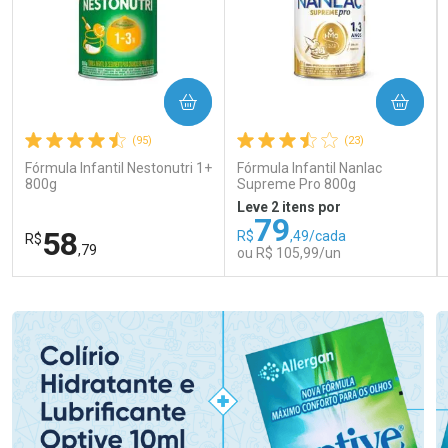
COMPRAR
COMPRAR
(95)
(23)
Fórmula Infantil Nestonutri 1+
Fórmula Infantil Nanlac
800g
Supreme Pro 800g
Leve 2 itens por
79
58
R$
,49/cada
R$
,79
ou R$ 105,99/un
FECHAR
FECHAR
FEC
FEC
Laboratório
Laboratório
Por Menos
Por Menos