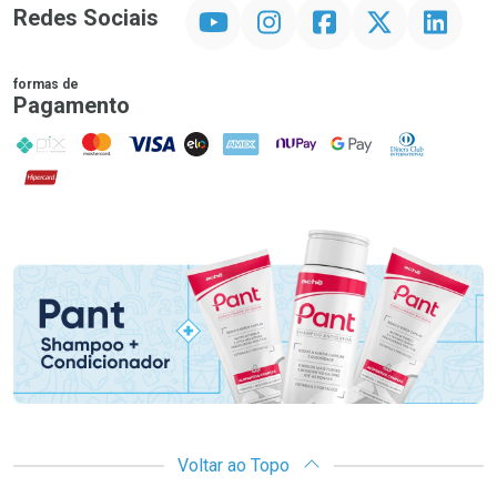
YouTube
Instagram
Facebook
Twitter
Linkedin
Redes Sociais
formas de
Pagamento
PIX
MasterCard
VISA
ELO
AMEX
NuPay
Google Pay
Diners Club
Hipercard
Promoção em Destaque
Voltar ao Topo