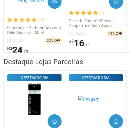
COMPRAR
COMPRAR
Ativar Desconto
(1)
(67)
Chiclete Trident XSenses
Comprar sem Desconto
Comprar sem Desconto
Peppermint Sem Açúcar
Por R$ 29,30/cada
Por R$ 29,30/cada
Espuma de Barbear Bozzano
Garrafa 54g
Pele Sensível 200ml
12% OFF
R$ 18,99
16
20% OFF
R$ 29,99
R$
,79
24
R$
,10
FECHAR
FECHAR
FEC
FEC
Destaque Lojas Parceiras
Laboratório
Laboratório
Por Menos
Por Menos
OFERTAS DO DIA
OFERTAS DO DIA
COMPRAR
COMPRAR
Ativar Desconto
Ativar Desconto