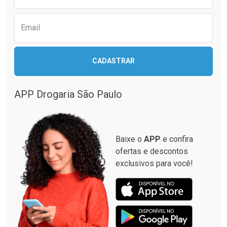
Email
Ativar Desconto
Ativar Desconto
CADASTRAR
Comprar sem Desconto
Comprar sem Desconto
Comprar sem Desconto
Comprar sem Desconto
Por R$ 137,94/cada
Por R$ 33,15/cada
Por R$ 137,94/cada
Por R$ 33,15/cada
APP Drogaria São Paulo
Baixe o
APP
e confira
ofertas e descontos
exclusivos para você!