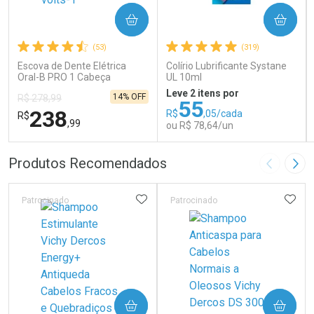
COMPRAR
COMPRAR
(53)
(319)
Escova de Dente Elétrica
Colírio Lubrificante Systane
Oral-B PRO 1 Cabeça
UL 10ml
Redonda Recarregável 1
Leve 2 itens por
14% OFF
R$ 278,99
Unidade
55
238
R$
,05/cada
R$
,99
ou R$ 78,64/un
FECHAR
FECHAR
FEC
FEC
Produtos Recomendados
Imagem A
Pró
Laboratório
Laboratório
Por Menos
Por Menos
ADICIONAR AOS FAVORITOS
ADIC
Patrocinado
Patrocinado
COMPRAR
COMPRAR
Ativar Desconto
Ativar Desconto