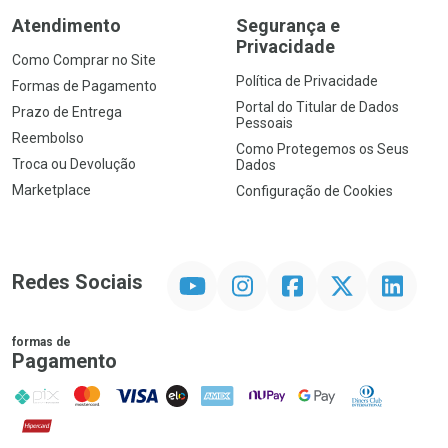
Atendimento
Segurança e
Privacidade
Como Comprar no Site
Política de Privacidade
Formas de Pagamento
Portal do Titular de Dados
Prazo de Entrega
Pessoais
Reembolso
Como Protegemos os Seus
Troca ou Devolução
Dados
Marketplace
Configuração de Cookies
YouTube
Instagram
Facebook
Twitter
Linkedin
Redes Sociais
formas de
Pagamento
PIX
MasterCard
VISA
ELO
AMEX
NuPay
Google Pay
Diners Club
Hipercard