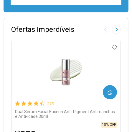
FECHAR
FECHAR
Laboratório
Por Menos
Ofertas Imperdíveis
Imagem Anter
Próxima
ADICIO
Ativar Desconto
COMPRAR
Comprar sem Desconto
Comprar sem Desconto
Por R$ 97,90/cada
Por R$ 97,90/cada
(127)
Dual Sérum Facial Eucerin Anti-Pigment Antimanchas
e Anti-idade 30ml
18% OFF