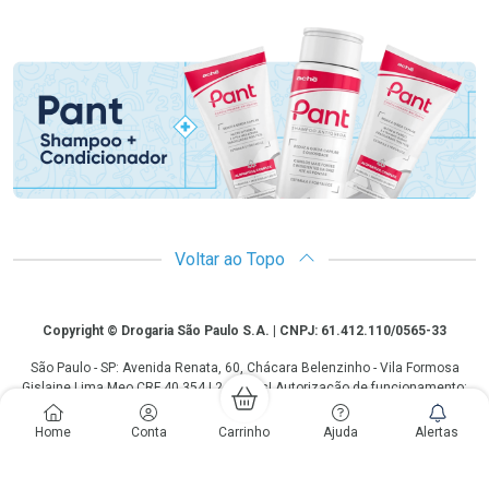
Promoção em Destaque
Voltar ao Topo
Copyright
Copyright © Drogaria São Paulo S.A. | CNPJ: 61.412.110/0565-33
São Paulo - SP: Avenida Renata, 60, Chácara Belenzinho - Vila Formosa
Gislaine Lima Meo CRF 40.354 | 24 horas| Autorização de funcionamento:
Processo: 2531.559767/2014-90 Autorização/MS: 7.31847.3 | As
informações contidas neste site, como promoções e ofertas de remédios e
Home
Conta
Carrinho
Ajuda
Alertas
medicamentos, não devem ser usadas para automedicação e não
substituem, em hipótese alguma, a medicação prescrita pelo profissional da
área médica. Somente o médico está em condições de diagnosticar