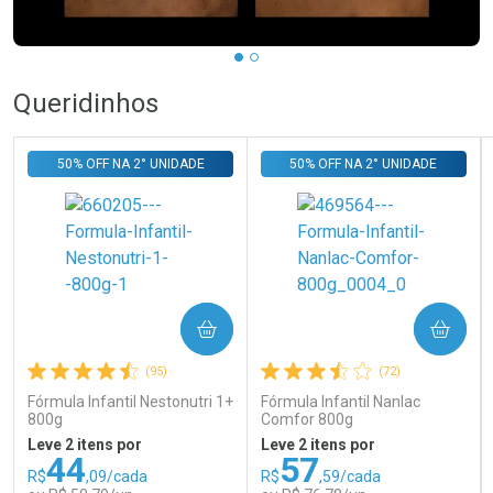
Queridinhos
50% OFF NA 2° UNIDADE
50% OFF NA 2° UNIDADE
COMPRAR
COMPRAR
(95)
(72)
Fórmula Infantil Nestonutri 1+
Fórmula Infantil Nanlac
800g
Comfor 800g
Leve 2 itens por
Leve 2 itens por
44
57
R$
,09/cada
R$
,59/cada