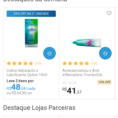
Laboratório
Por Menos
ADIC
50% OFF NA 2° UNIDADE
COMPRAR
COMPRAR
Ativar Desconto
(393)
(140)
Colírio Hidratante e
Antiedematoso e Anti-
Comprar sem Desconto
Comprar sem Desconto
Lubrificante Optive 10ml
inflamatório Trombofob
Por R$ 29,30/cada
Por R$ 29,30/cada
200U/g 40g
Leve 2 itens por
10% OFF
R$ 46,30
48
41
R$
,68/cada
R$
,57
ou R$ 64,90/un
FECHAR
FECHAR
FEC
FEC
Destaque Lojas Parceiras
Laboratório
Laboratório
Por Menos
Por Menos