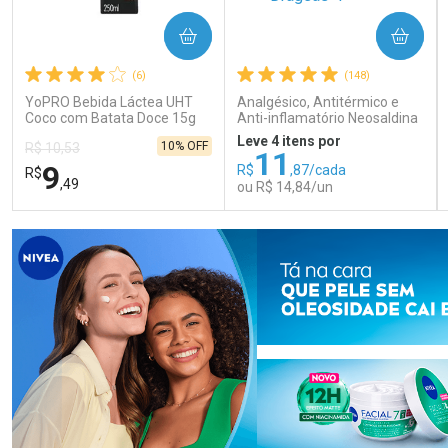
COMPRAR
COMPRAR
(6)
(148)
YoPRO Bebida Láctea UHT
Analgésico, Antitérmico e
Coco com Batata Doce 15g
Anti-inflamatório Neosaldina
de proteínas 250ml
30mg + 300mg + 30mg 10
Leve 4 itens por
10% OFF
R$ 10,53
Drágeas
11
9
R$
,87/cada
R$
,49
ou R$ 14,84/un
FECHAR
FECHAR
FEC
FEC
Laboratório
Laboratório
Por Menos
Por Menos