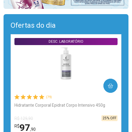
Ofertas do dia
DESC. LABORATÓRIO
COMPRAR
(79)
Hidratante Corporal Epidrat Corpo Intensivo 450g
25% OFF
R$ 129,90
97
R$
,90