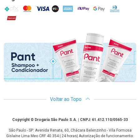
PIX
MasterCard
VISA
ELO
AMEX
NuPay
Google Pay
Diners Club
Hipercard
Promoção em Destaque
Voltar ao Topo
Copyright
Copyright © Drogaria São Paulo S.A. | CNPJ: 61.412.110/0565-33
São Paulo - SP: Avenida Renata, 60, Chácara Belenzinho - Vila Formosa
Gislaine Lima Meo CRF 40.354 | 24 horas| Autorização de funcionamento: