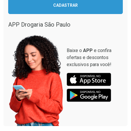
CADASTRAR
Comprar sem Desconto
Comprar sem Desconto
Comprar sem Desconto
Comprar sem Desconto
Por R$ 12,93/cada
Por R$ 349,99/cada
Por R$ 12,93/cada
Por R$ 349,99/cada
APP Drogaria São Paulo
Baixe o
APP
e confira
ofertas e descontos
exclusivos para você!