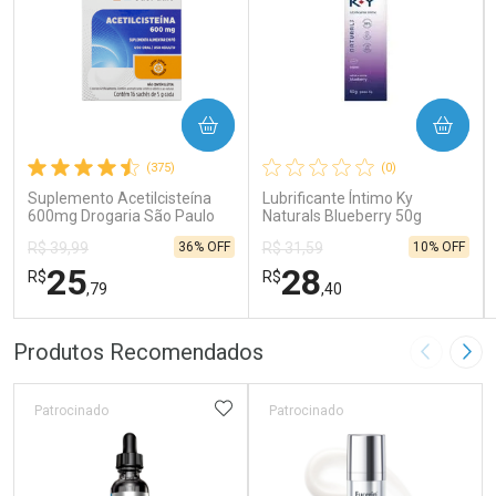
COMPRAR
COMPRAR
(375)
(0)
Suplemento Acetilcisteína
Lubrificante Íntimo Ky
600mg Drogaria São Paulo
Naturals Blueberry 50g
16 Sachês
36% OFF
10% OFF
R$ 39,99
R$ 31,59
25
28
R$
R$
,79
,40
FECHAR
FECHAR
FEC
FEC
Produtos Recomendados
Imagem A
Pró
Laboratório
Laboratório
Por Menos
Por Menos
ADICIONAR AOS FAVORITOS
Patrocinado
Patrocinado