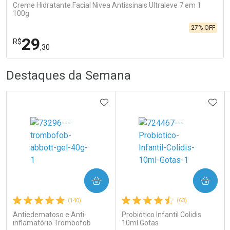
Creme Hidratante Facial Nivea Antissinais Ultraleve 7 em 1
100g
27% OFF
29
R$
,30
R
R
FECHA
FECHA
Destaques da Semana
Laboratório
Por Menos
ADICIONAR AOS FAVORITOS
ADIC
COMPRAR
COMPRAR
Ativar Desconto
(140)
(63)
Antiedematoso e Anti-
Probiótico Infantil Colidis
Comprar sem Desconto
Comprar sem Desconto
inflamatório Trombofob
10ml Gotas
Por R$ 29,30/cada
Por R$ 29,30/cada