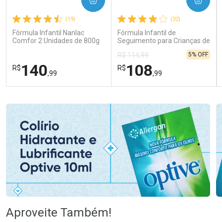
(19)
(32)
Fórmula Infantil Nanlac
Fórmula Infantil de
Comfor 2 Unidades de 800g
Seguimento para Crianças de
Primeira Infância Nestonutri
5% OFF
R$ 114,99
2 Unidades de 800g cada
140
108
R$
R$
,99
,99
FECHAR
FECHAR
FEC
FEC
Laboratório
Laboratório
Por Menos
Por Menos
Ativar Desconto
Ativar Desconto
Aproveite Também!