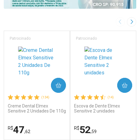
Imagem A
Pró
Patrocinado
Patrocinado
COMPRAR
COMPRAR
(134)
(14)
Creme Dental Elmex
Escova de Dente Elmex
Sensitive 2 Unidades De 110g
Sensitive 2 unidades
47
52
R$
R$
,62
,59