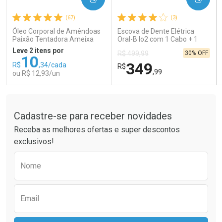
Ativar Desconto
Ativar Desconto
(67)
(3)
Comprar sem Desconto
Comprar sem Desconto
Comprar sem Desconto
Comprar sem Desconto
Óleo Corporal de Amêndoas
Escova de Dente Elétrica
Por R$ 66,83/cada
Por R$ 41,99/cada
Por R$ 66,83/cada
Por R$ 41,99/cada
Paixão Tentadora Ameixa
Oral-B Io2 com 1 Cabo + 1
Rubi 100ml
Refil + Carregador
Leve 2 itens por
30% OFF
R$ 499,99
10
349
R$
,34/cada
R$
,99
ou R$ 12,93/un
Tudo sobre a Drogaria São Paulo
FECHAR
FECHAR
FEC
FEC
Laboratório
Laboratório
Por Menos
Por Menos
Cadastre-se para receber novidades
Receba as melhores ofertas e super descontos
exclusivos!
Preencha o formulário abaixo para receber 
Nome
Email
Ativar Desconto
Ativar Desconto