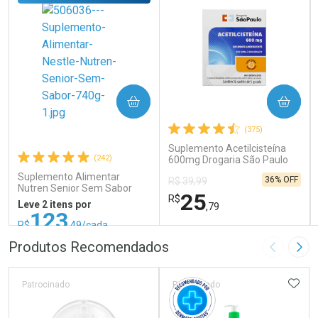
COMPRAR
COMPRAR
(375)
Suplemento Acetilcisteína
(242)
600mg Drogaria São Paulo
16 Sachês
Suplemento Alimentar
36% OFF
R$ 39,99
Nutren Senior Sem Sabor
25
R$
740g
Leve 2 itens por
,79
123
R$
,49/cada
ou R$ 137,21/un
FECHAR
FECHAR
FEC
FEC
Produtos Recomendados
Imagem A
Pró
Laboratório
Laboratório
Por Menos
Por Menos
ADIC
Patrocinado
Patrocinado