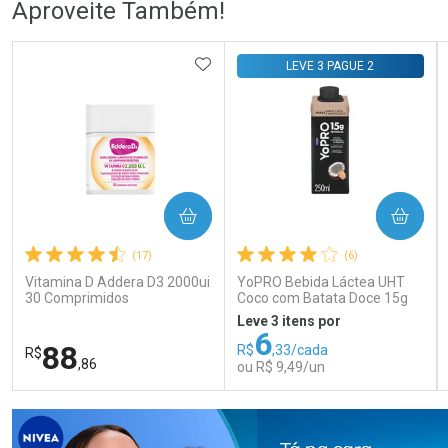
Aproveite Também!
Comprar sem Desconto
Comprar sem Desconto
Comprar sem Desconto
Comprar sem Desconto
ADICIONAR AOS FAVORITOS
LEVE 3 PAGUE 2
Por R$ 58,79/cada
Por R$ 105,99/cada
Por R$ 58,79/cada
Por R$ 105,99/cada
COMPRAR
COMPRAR
(17)
(6)
Vitamina D Addera D3 2000ui
YoPRO Bebida Láctea UHT
30 Comprimidos
Coco com Batata Doce 15g
de proteínas 250ml
Leve 3 itens por
6
88
R$
,33/cada
R$
,86
ou R$ 9,49/un
FECHAR
FECHAR
FEC
FEC
Laboratório
Laboratório
Por Menos
Por Menos