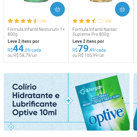
COMPRAR
COMPRAR
(95)
(23)
Fórmula Infantil Nestonutri 1+
Fórmula Infantil Nanlac
800g
Supreme Pro 800g
Leve 2 itens por
Leve 2 itens por
44
79
R$
,09/cada
R$
,49/cada
ou R$ 58,79/un
ou R$ 105,99/un
FECHAR
FECHAR
FEC
FEC
Laboratório
Laboratório
Por Menos
Por Menos
Ativar Desconto
Ativar Desconto