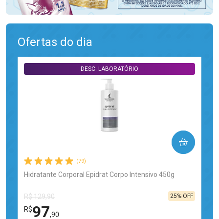
Ofertas do dia
DESC. LABORATÓRIO
COMPRAR
(79)
Hidratante Corporal Epidrat Corpo Intensivo 450g
25% OFF
R$ 129,90
97
R$
,90