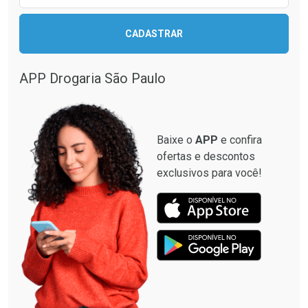
CADASTRAR
Comprar sem Desconto
Comprar sem Desconto
Comprar sem Desconto
Comprar sem Desconto
Por R$ 12,93/cada
Por R$ 28,40/cada
Por R$ 12,93/cada
Por R$ 28,40/cada
APP Drogaria São Paulo
Baixe o
APP
e confira
ofertas e descontos
exclusivos para você!