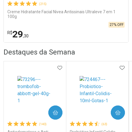
(215)
Creme Hidratante Facial Nivea Antissinais Ultraleve 7 em 1
100g
27% OFF
29
R$
,30
R
R
FECHA
FECHA
Destaques da Semana
Laboratório
Por Menos
ADICIONAR AOS FAVORITOS
ADIC
COMPRAR
COMPRAR
Ativar Desconto
(140)
(63)