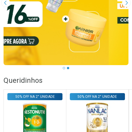
Imagem Anterior
Pr
Queridinhos
50% OFF NA 2° UNIDADE
50% OFF NA 2° UNIDADE