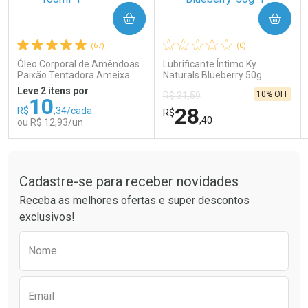
COMPRAR
COMPRAR
Ativar Desconto
Ativar Desconto
(67)
(0)
Comprar sem Desconto
Comprar sem Desconto
Comprar sem Desconto
Comprar sem Desconto
Óleo Corporal de Amêndoas
Lubrificante Íntimo Ky
Por R$ 121,90/cada
Por R$ 189,99/cada
Por R$ 121,90/cada
Por R$ 189,99/cada
Paixão Tentadora Ameixa
Naturals Blueberry 50g
Rubi 100ml
Leve 2 itens por
10% OFF
R$ 31,59
10
28
R$
,34/cada
R$
,40
ou R$ 12,93/un
Tudo sobre a Drogaria São Paulo
FECHAR
FECHAR
FEC
FEC
Laboratório
Laboratório
Por Menos
Por Menos
Cadastre-se para receber novidades
Receba as melhores ofertas e super descontos
exclusivos!
Preencha o formulário abaixo para receber 
Nome
Email
Ativar Desconto
Ativar Desconto