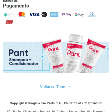
formas de
Pagamento
PIX
MasterCard
VISA
ELO
AMEX
NuPay
Google Pay
Diners Club
Hipercard
Promoção em Destaque
Voltar ao Topo
Copyright
Copyright © Drogaria São Paulo S.A. | CNPJ: 61.412.110/0565-33
São Paulo - SP: Avenida Renata, 60, Chácara Belenzinho - Vila Formosa