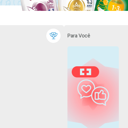
Para Você