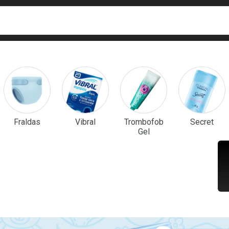
ca
isa?
em Destaque
Fraldas
Vibral
Trombofob
Secret
Gel