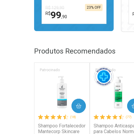
R$ 129,90
23% OFF
99
R$
,90
FECHAR
FECHAR
Laboratório
Por Menos
Produtos Recomendados
Patrocinado
Patrocinado
Ativar Desconto
COMPRAR
COMPRAR
Comprar sem Desconto
Comprar sem Desconto
(18)
(77)
Por R$ 99,90/cada
Por R$ 99,90/cada
Shampoo Fortalecedor
Shampoo Anticasp
Mantecorp Skincare
para Cabelos Norm