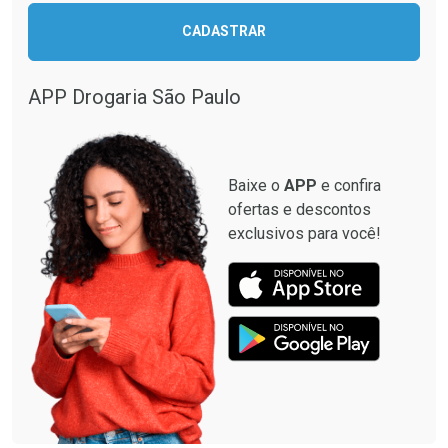
CADASTRAR
Comprar sem Desconto
Comprar sem Desconto
Comprar sem Desconto
Comprar sem Desconto
Por R$ 87,99/cada
Por R$ 137,94/cada
Por R$ 87,99/cada
Por R$ 137,94/cada
APP Drogaria São Paulo
Baixe o
APP
e confira
ofertas e descontos
exclusivos para você!