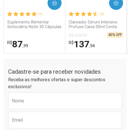
COMPRAR
COMPRAR
Ativar Desconto
Ativar Desconto
(1)
(2)
Comprar sem Desconto
Comprar sem Desconto
Comprar sem Desconto
Comprar sem Desconto
Suplemento Alimentar
Clareador Sérum Intensivo
Por R$ 121,90/cada
Por R$ 189,99/cada
Por R$ 121,90/cada
Por R$ 189,99/cada
Sintocalmy Noite 30 Cápsulas
Profuse Caixa 30ml Conta-
Gotas
40% OFF
R$ 229,90
87
137
R$
R$
,99
,94
Tudo sobre a Drogaria São Paulo
FECHAR
FECHAR
FEC
FEC
Laboratório
Laboratório
Por Menos
Por Menos
Cadastre-se para receber novidades
Receba as melhores ofertas e super descontos
exclusivos!
Preencha o formulário abaixo para receber 
Nome
Email
Ativar Desconto
Ativar Desconto