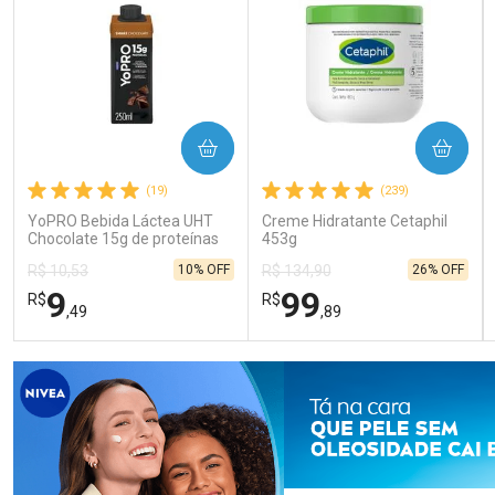
COMPRAR
COMPRAR
(19)
(239)
YoPRO Bebida Láctea UHT
Creme Hidratante Cetaphil
Chocolate 15g de proteínas
453g
250ml
10% OFF
26% OFF
R$ 10,53
R$ 134,90
9
99
R$
R$
,49
,89
FECHAR
FECHAR
FEC
FEC
Laboratório
Laboratório
Por Menos
Por Menos