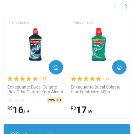
Imagem A
Pró
Patrocinado
Patrocinado
COMPRAR
COMPRAR
(133)
(12)
Enxaguante Bucal Colgate
Enxaguante Bucal Colgate
Plax Odor Control Zero Álcool
Plax Fresh Mint 500ml
750ml
29% OFF
R$ 22,79
16
17
R$
R$
,09
,59
FECHAR
FECHAR
FEC
FEC
Laboratório
Laboratório