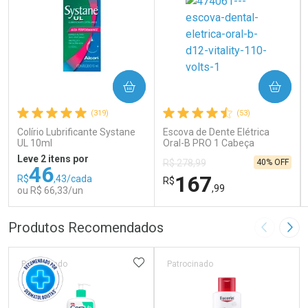
COMPRAR
COMPRAR
(319)
(53)
Colírio Lubrificante Systane
Escova de Dente Elétrica
UL 10ml
Oral-B PRO 1 Cabeça
Redonda Recarregável 1
Leve 2 itens por
40% OFF
R$ 278,99
Unidade
46
167
R$
,43/cada
R$
,99
ou R$ 66,33/un
FECHAR
FECHAR
FEC
FEC
Produtos Recomendados
Imagem A
Pró
Laboratório
Laboratório
Por Menos
Por Menos
ADICIONAR AOS FAVORITOS
Patrocinado
Patrocinado