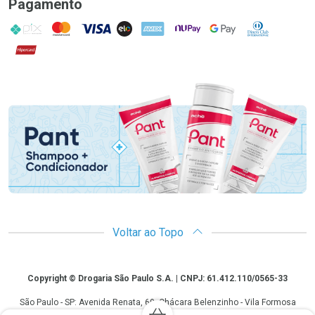
Pagamento
PIX
MasterCard
VISA
ELO
AMEX
NuPay
Google Pay
Diners Club
Hipercard
Promoção em Destaque
Voltar ao Topo
Copyright
Copyright © Drogaria São Paulo S.A. | CNPJ: 61.412.110/0565-33
São Paulo - SP: Avenida Renata, 60, Chácara Belenzinho - Vila Formosa
Gislaine Lima Meo CRF 40.354 | 24 horas| Autorização de funcionamento: