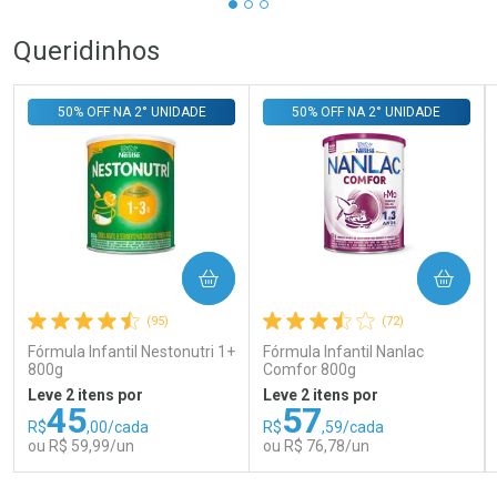
Queridinhos
50% OFF NA 2° UNIDADE
50% OFF NA 2° UNIDADE
COMPRAR
COMPRAR
(95)
(72)
Fórmula Infantil Nestonutri 1+
Fórmula Infantil Nanlac
800g
Comfor 800g
Leve 2 itens por
Leve 2 itens por
45
57
R$
,00/cada
R$
,59/cada
ou R$ 59,99/un
ou R$ 76,78/un