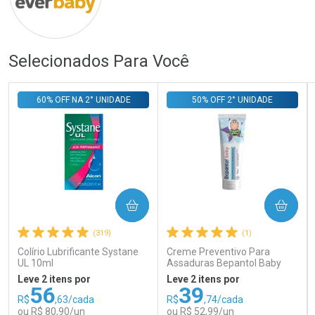
Selecionados Para Você
Ativar Desconto
Ativar Desconto
Comprar sem Desconto
Comprar sem Desconto
Comprar sem Desconto
Comprar sem Desconto
60% OFF NA 2° UNIDADE
50% OFF 2° UNIDADE
Por R$ 879,00/cada
Por R$ 690,00/cada
Por R$ 879,00/cada
Por R$ 690,00/cada
COMPRAR
COMPRAR
(319)
(1)
Colírio Lubrificante Systane
Creme Preventivo Para
UL 10ml
Assaduras Bepantol Baby
Toy Story Personagens
Leve 2 itens por
Leve 2 itens por
Sortidos 120g
56
39
R$
,63/cada
R$
,74/cada
ou R$ 80,90/un
ou R$ 52,99/un