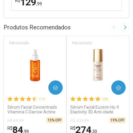
129
R$
,99
FECHAR
FECHAR
Dermaclub
Por Menos
Produtos Recomendados
Imagem A
Pró
Patrocinado
Patrocinado
Ativar Desconto
COMPRAR
COMPRAR
Comprar sem Desconto
Comprar sem Desconto
(11)
(23)
Por R$ 129,99/cada
Por R$ 129,99/cada
Sérum Facial Concentrado
Sérum Facial Eucerin Hy-fi
Vitamina C Darrow Actine
Elasticity 3D Anti-idade
30ml
Firmador 30ml
15% OFF
19% OFF
R$ 99,99
R$ 339,99
84
274
R$
R$
,99
,30