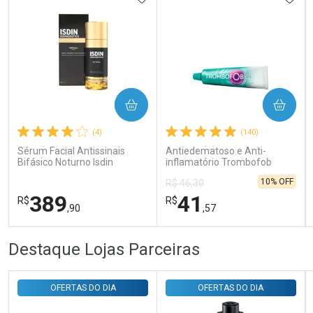
Ativar Desconto
COMPRAR
COMPRAR
(4)
(140)
Comprar sem Desconto
Comprar sem Desconto
Por R$ 143,94/cada
Por R$ 143,94/cada
Sérum Facial Antissinais
Antiedematoso e Anti-
Bifásico Noturno Isdin
inflamatório Trombofob
Isdinceutics Retinal com
200U/g 40g
10% OFF
R$ 46,30
Retinaldeído 50ml
389
41
R$
R$
,90
,57
FECHAR
FECHAR
FEC
FEC
Destaque Lojas Parceiras
Laboratório
Laboratório
Por Menos
Por Menos
OFERTAS DO DIA
OFERTAS DO DIA