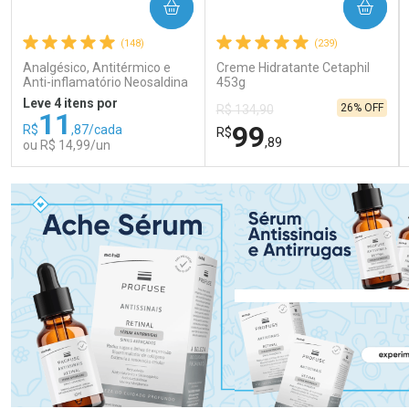
COMPRAR
COMPRAR
(148)
(239)
Analgésico, Antitérmico e
Creme Hidratante Cetaphil
Anti-inflamatório Neosaldina
453g
30mg + 300mg + 30mg 10
Leve 4 itens por
26% OFF
R$ 134,90
Drágeas
11
99
R$
,87/cada
R$
,89
ou R$ 14,99/un
FECHAR
FECHAR
FEC
FEC
Laboratório
Laboratório
Por Menos
Por Menos
Ativar Desconto
Ativar Desconto