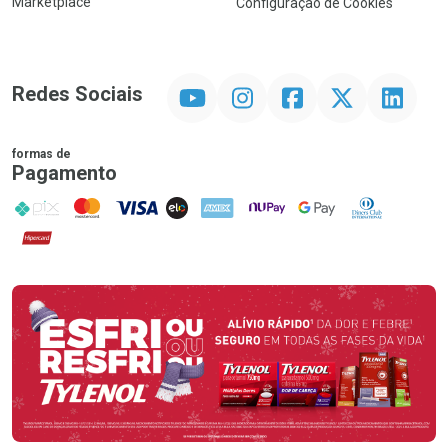
Marketplace
Configuração de Cookies
YouTube
Instagram
Facebook
Twitter
Linkedin
Redes Sociais
formas de
Pagamento
PIX
MasterCard
VISA
ELO
AMEX
NuPay
Google Pay
Diners Club
Hipercard
Promoção em Destaque