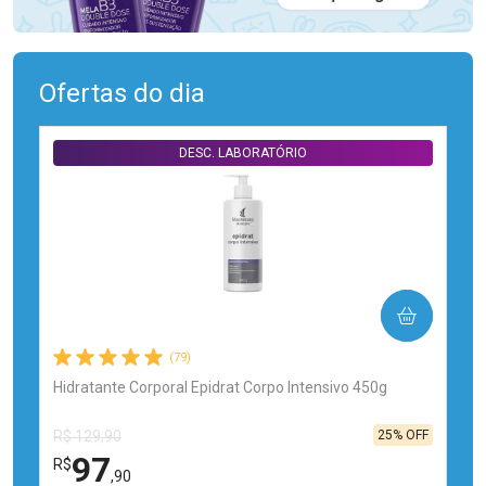
Ofertas do dia
DESC. LABORATÓRIO
COMPRAR
(79)
Hidratante Corporal Epidrat Corpo Intensivo 450g
25% OFF
R$ 129,90
97
R$
,90