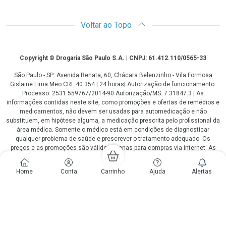
Voltar ao Topo
Copyright
Copyright © Drogaria São Paulo S.A. | CNPJ: 61.412.110/0565-33
São Paulo - SP: Avenida Renata, 60, Chácara Belenzinho - Vila Formosa
Gislaine Lima Meo CRF 40.354 | 24 horas| Autorização de funcionamento:
Processo: 2531.559767/2014-90 Autorização/MS: 7.31847.3 | As
informações contidas neste site, como promoções e ofertas de remédios e
medicamentos, não devem ser usadas para automedicação e não
substituem, em hipótese alguma, a medicação prescrita pelo profissional da
área médica. Somente o médico está em condições de diagnosticar
qualquer problema de saúde e prescrever o tratamento adequado. Os
preços e as promoções são válidos apenas para compras via internet. As
fotos contidas em nosso site são meramente ilustrativas. *Preços e
disponibilidade sujeitos a alterações no decorrer do dia. Antibióticos e
Home
Conta
Carrinho
Ajuda
Alertas
antimicrobianos vendas apenas em lojas físicas ou televendas. Portaria nº
344 - 01/02/1999 - Ministério da Saúde. Horário de funcionamento Central
de Vendas e Atendimento ao Cliente 4003 3393 ou 0800 779 8767 de
domingo a domingo das 08h00 às 20h00.
LGPD Aceite os Cookies