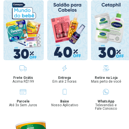
Benefícios
Frete Grátis
Entrega
Retire na Loja
Acima R$199
Em até 2 horas
Mais perto de você
Parcele
Baixe
WhatsApp
Até 3x Sem Juros
Nosso Aplicativo
Televendas e
Fale Conosco