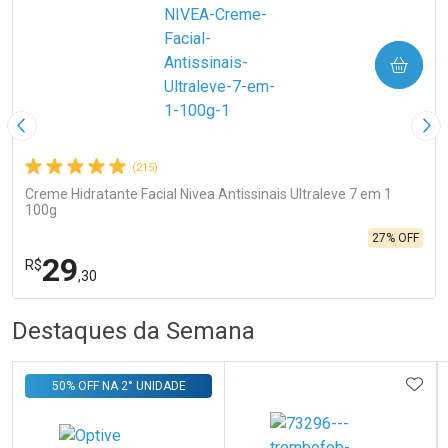
COMPRAR
Imagem Anterior
Pró
(215)
Creme Hidratante Facial Nivea Antissinais Ultraleve 7 em 1
100g
27% OFF
29
R$
,30
R
R
FECHA
FECHA
Destaques da Semana
Laboratório
Por Menos
ADIC
50% OFF NA 2° UNIDADE