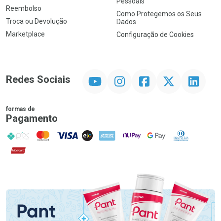
Pessoais
Reembolso
Como Protegemos os Seus
Troca ou Devolução
Dados
Marketplace
Configuração de Cookies
YouTube
Instagram
Facebook
Twitter
Linkedin
Redes Sociais
formas de
Pagamento
PIX
MasterCard
VISA
ELO
AMEX
NuPay
Google Pay
Diners Club
Hipercard
Promoção em Destaque