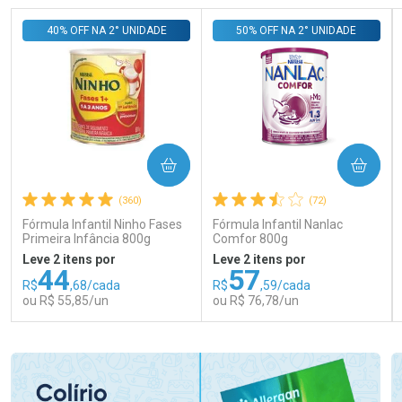
40% OFF NA 2° UNIDADE
50% OFF NA 2° UNIDADE
COMPRAR
COMPRAR
(360)
(72)
Fórmula Infantil Ninho Fases
Fórmula Infantil Nanlac
Primeira Infância 800g
Comfor 800g
Leve 2 itens por
Leve 2 itens por
44
57
R$
,68/cada
R$
,59/cada
ou R$ 55,85/un
ou R$ 76,78/un
FECHAR
FECHAR
FEC
FEC
Laboratório
Laboratório
Por Menos
Por Menos