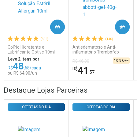
COMPRAR
COMPRAR
Ativar Desconto
(392)
(140)
Colírio Hidratante e
Antiedematoso e Anti-
Comprar sem Desconto
Comprar sem Desconto
Lubrificante Optive 10ml
inflamatório Trombofob
Por R$ 29,30/cada
Por R$ 29,30/cada
200U/g 40g
Leve 2 itens por
10% OFF
R$ 46,30
48
41
R$
,68/cada
R$
,57
ou R$ 64,90/un
FECHAR
FECHAR
FEC
FEC
Destaque Lojas Parceiras
Laboratório
Laboratório
Por Menos
Por Menos
OFERTAS DO DIA
OFERTAS DO DIA