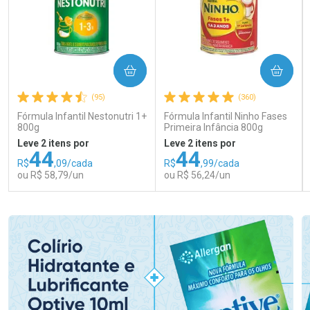
COMPRAR
COMPRAR
(95)
(360)
Fórmula Infantil Nestonutri 1+
Fórmula Infantil Ninho Fases
800g
Primeira Infância 800g
Leve 2 itens por
Leve 2 itens por
44
44
R$
,09/cada
R$
,99/cada
ou R$ 58,79/un
ou R$ 56,24/un
FECHAR
FECHAR
FEC
FEC
Laboratório
Laboratório
Por Menos
Por Menos