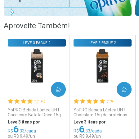
Ativar Desconto
Ativar Desconto
Aproveite Também!
Comprar sem Desconto
Comprar sem Desconto
Comprar sem Desconto
Comprar sem Desconto
LEVE 3 PAGUE 2
LEVE 3 PAGUE 2
Por R$ 58,79/cada
Por R$ 56,24/cada
Por R$ 58,79/cada
Por R$ 56,24/cada
COMPRAR
COMPRAR
(6)
(19)
YoPRO Bebida Láctea UHT
YoPRO Bebida Láctea UHT
Coco com Batata Doce 15g
Chocolate 15g de proteínas
de proteínas 250ml
250ml
Leve 3 itens por
Leve 3 itens por
6
6
R$
,33/cada
R$
,33/cada
ou R$ 9,49/un
ou R$ 9,49/un