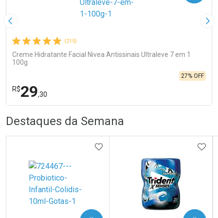
Imagem Anterior
Pró
(215)
Creme Hidratante Facial Nivea Antissinais Ultraleve 7 em 1
100g
27% OFF
29
R$
,30
R
R
FECHA
FECHA
Destaques da Semana
Laboratório
Por Menos
ADICIONAR AOS FAVORITOS
ADIC