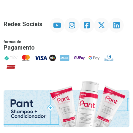
YouTube
Instagram
Facebook
Twitter
Linkedin
Redes Sociais
formas de
Pagamento
PIX
MasterCard
VISA
ELO
AMEX
NuPay
Google Pay
Diners Club
Hipercard
Promoção em Destaque