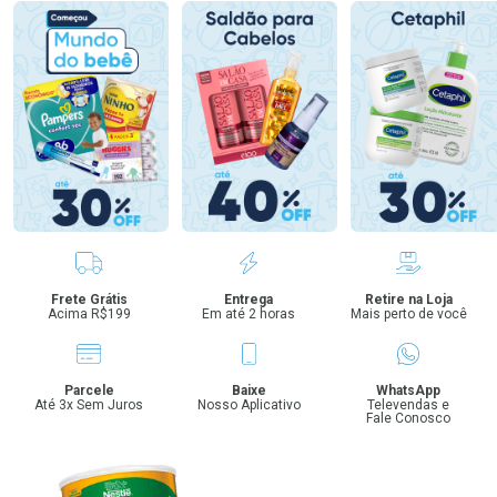
Benefícios
Frete Grátis
Entrega
Retire na Loja
Acima R$199
Em até 2 horas
Mais perto de você
Parcele
Baixe
WhatsApp
Até 3x Sem Juros
Nosso Aplicativo
Televendas e
Fale Conosco