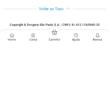
Voltar ao Topo
Copyright
Copyright © Drogaria São Paulo S.A. | CNPJ: 61.412.110/0565-33
São Paulo - SP: Avenida Renata, 60, Chácara Belenzinho - Vila Formosa
Gislaine Lima Meo CRF 40.354 | 24 horas| Autorização de funcionamento:
Home
Conta
Carrinho
Ajuda
Alertas
Processo: 2531.559767/2014-90 Autorização/MS: 7.31847.3 | As
informações contidas neste site, como promoções e ofertas de remédios e
medicamentos, não devem ser usadas para automedicação e não
substituem, em hipótese alguma, a medicação prescrita pelo profissional da
área médica. Somente o médico está em condições de diagnosticar
qualquer problema de saúde e prescrever o tratamento adequado. Os
preços e as promoções são válidos apenas para compras via internet. As
fotos contidas em nosso site são meramente ilustrativas. *Preços e
disponibilidade sujeitos a alterações no decorrer do dia. Antibióticos e
antimicrobianos vendas apenas em lojas físicas ou televendas. Portaria nº
344 - 01/02/1999 - Ministério da Saúde. Horário de funcionamento Central
de Vendas e Atendimento ao Cliente 4003 3393 ou 0800 779 8767 de
domingo a domingo das 08h00 às 20h00.
LGPD Aceite os Cookies