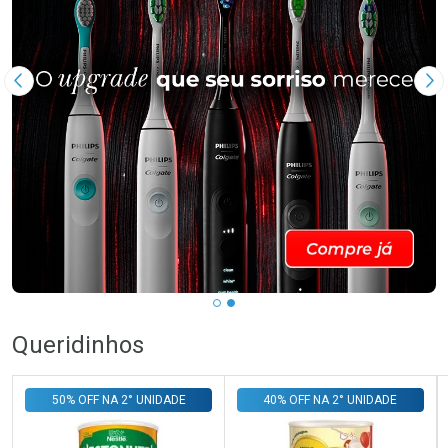
Imagem Anterior
Pr
Queridinhos
50% OFF NA 2° UNIDADE
40% OFF NA 2° UNIDADE