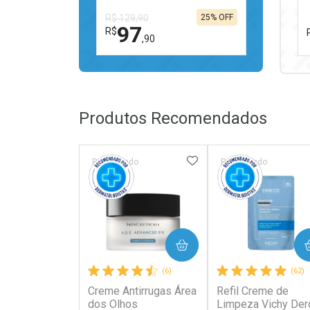
R$ 129,90
25% OFF
97
R$
,90
FECHAR
FECHAR
Laboratório
Por Menos
Produtos Recomendados
ADICIONAR AOS FAV
Patrocinado
Patrocinado
Ativar Desconto
COMPRAR
COMPRAR
Comprar sem Desconto
Comprar sem Desconto
(6)
(62)
Por R$ 97,90/cada
Por R$ 97,90/cada
Creme Antirrugas Área
Refil Creme de
dos Olhos
Limpeza Vichy Der