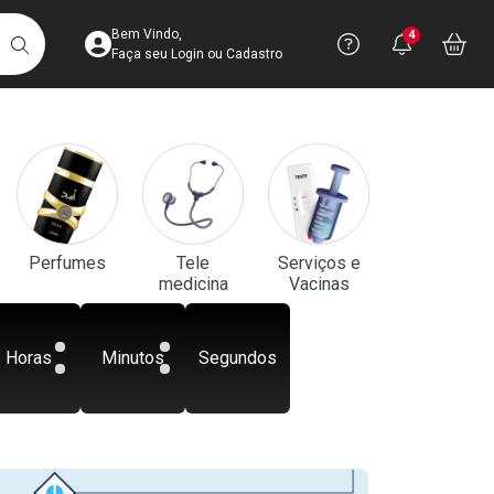
Acesse sua Conta
Precisa de aju
Notificaç
Acess
Bem Vindo,
4
Você po
notifica
Vo
it
BUSCAR
Ver Recursos 
Faça seu Login ou Cadastro
Atendimento ao 
Central de Ajud
Televendas
Perfumes
Tele
Serviços e
4003-3393
medicina
Vacinas
Horas
Minutos
Segundos