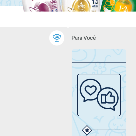
Para Você