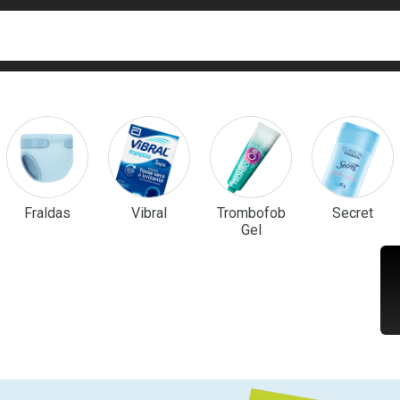
ca
isa?
em Destaque
Fraldas
Vibral
Trombofob
Secret
Gel