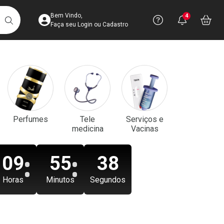
Acesse sua Conta
Precisa de aju
Notificaç
Acess
Bem Vindo,
4
Você po
notifica
Vo
it
BUSCAR
Ver Recursos 
Faça seu Login ou Cadastro
Atendimento ao 
Central de Ajud
Televendas
Perfumes
Tele
Serviços e
4003-3393
medicina
Vacinas
09
55
37
Horas
Minutos
Segundos