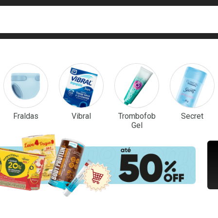
ca
isa?
em Destaque
Fraldas
Vibral
Trombofob
Secret
Gel