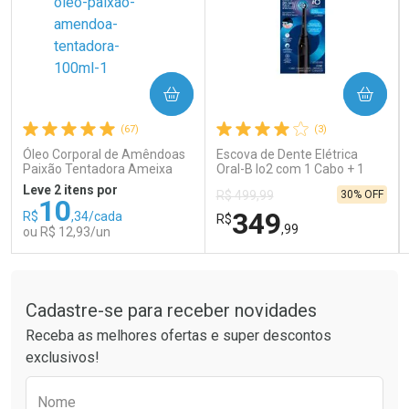
COMPRAR
COMPRAR
Ativar Desconto
Ativar Desconto
(67)
(3)
Comprar sem Desconto
Comprar sem Desconto
Comprar sem Desconto
Comprar sem Desconto
Óleo Corporal de Amêndoas
Escova de Dente Elétrica
Por R$ 189,99/cada
Por R$ 65,85/cada
Por R$ 189,99/cada
Por R$ 65,85/cada
Paixão Tentadora Ameixa
Oral-B Io2 com 1 Cabo + 1
Rubi 100ml
Refil + Carregador
Leve 2 itens por
30% OFF
R$ 499,99
10
349
R$
,34/cada
R$
,99
ou R$ 12,93/un
Tudo sobre a Drogaria São Paulo
FECHAR
FECHAR
FEC
FEC
Laboratório
Laboratório
Por Menos
Por Menos
Cadastre-se para receber novidades
Receba as melhores ofertas e super descontos
exclusivos!
Preencha o formulário abaixo para receber 
Nome