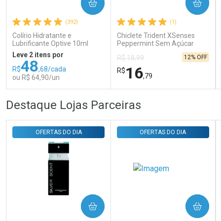
COMPRAR
COMPRAR
Ativar Desconto
(392)
(1)
Colírio Hidratante e
Chiclete Trident XSenses
Comprar sem Desconto
Comprar sem Desconto
Lubrificante Optive 10ml
Peppermint Sem Açúcar
Por R$ 29,30/cada
Por R$ 29,30/cada
Garrafa 54g
Leve 2 itens por
12% OFF
R$ 18,99
48
16
R$
,68/cada
R$
,79
ou R$ 64,90/un
FECHAR
FECHAR
FEC
FEC
Destaque Lojas Parceiras
Laboratório
Laboratório
Por Menos
Por Menos
OFERTAS DO DIA
OFERTAS DO DIA
COMPRAR
COMPRAR
Ativar Desconto
Ativar Desconto