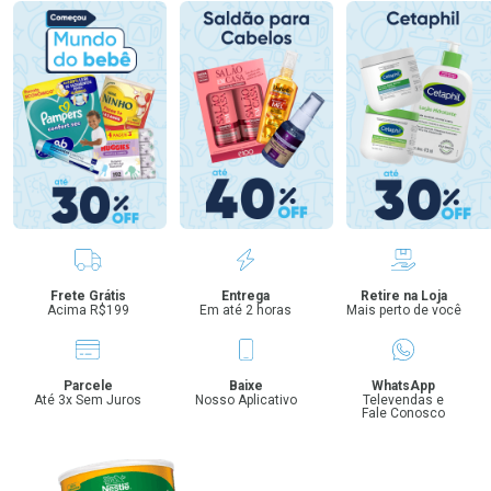
Benefícios
Frete Grátis
Entrega
Retire na Loja
Acima R$199
Em até 2 horas
Mais perto de você
Parcele
Baixe
WhatsApp
Até 3x Sem Juros
Nosso Aplicativo
Televendas e
Fale Conosco