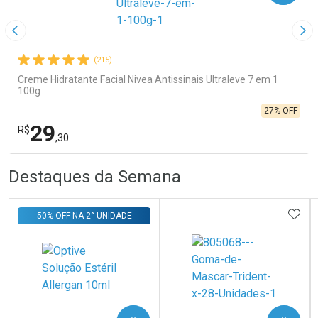
Imagem Anterior
Pró
(215)
Creme Hidratante Facial Nivea Antissinais Ultraleve 7 em 1
100g
27% OFF
29
R$
,30
R
R
FECHA
FECHA
Destaques da Semana
Laboratório
Por Menos
ADIC
50% OFF NA 2° UNIDADE