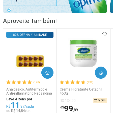
Ativar Desconto
Ativar Desconto
Aproveite Também!
Comprar sem Desconto
Comprar sem Desconto
Comprar sem Desconto
Comprar sem Desconto
ADIC
80% OFF NA 4° UNIDADE
Por R$ 108,99/cada
Por R$ 58,79/cada
Por R$ 108,99/cada
Por R$ 58,79/cada
COMPRAR
COMPRAR
(148)
(239)
Analgésico, Antitérmico e
Creme Hidratante Cetaphil
Anti-inflamatório Neosaldina
453g
30mg + 300mg + 30mg 10
Leve 4 itens por
26% OFF
R$ 134,90
Drágeas
11
99
R$
,87/cada
R$
,89
ou R$ 14,84/un