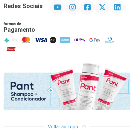
YouTube
Instagram
Facebook
Twitter
Linkedin
Redes Sociais
formas de
Pagamento
PIX
MasterCard
VISA
ELO
AMEX
NuPay
Google Pay
Diners Club
Hipercard
Promoção em Destaque
Voltar ao Topo