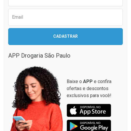
Email
Ativar Desconto
Ativar Desconto
CADASTRAR
Comprar sem Desconto
Comprar sem Desconto
Comprar sem Desconto
Comprar sem Desconto
Por R$ 12,93/cada
Por R$ 349,99/cada
Por R$ 12,93/cada
Por R$ 349,99/cada
APP Drogaria São Paulo
Baixe o
APP
e confira
ofertas e descontos
exclusivos para você!