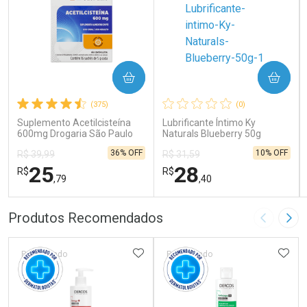
COMPRAR
COMPRAR
(375)
(0)
Suplemento Acetilcisteína
Lubrificante Íntimo Ky
600mg Drogaria São Paulo
Naturals Blueberry 50g
16 Sachês
36% OFF
10% OFF
R$ 39,99
R$ 31,59
25
28
R$
R$
,79
,40
FECHAR
FECHAR
FEC
FEC
Produtos Recomendados
Imagem A
Pró
Laboratório
Laboratório
Por Menos
Por Menos
ADICIONAR AOS FAVORITOS
ADIC
Patrocinado
Patrocinado