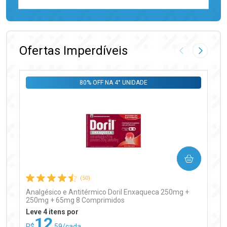
FECHAR
FECHAR
Laboratório
Por Menos
Ofertas Imperdíveis
Imagem Anter
Próxima
80% OFF NA 4° UNIDADE
Ativar Desconto
COMPRAR
Comprar sem Desconto
Comprar sem Desconto
Por R$ 97,90/cada
Por R$ 97,90/cada
(50)
Analgésico e Antitérmico Doril Enxaqueca 250mg +
250mg + 65mg 8 Comprimidos
Leve 4 itens por
12
R$
,59/cada