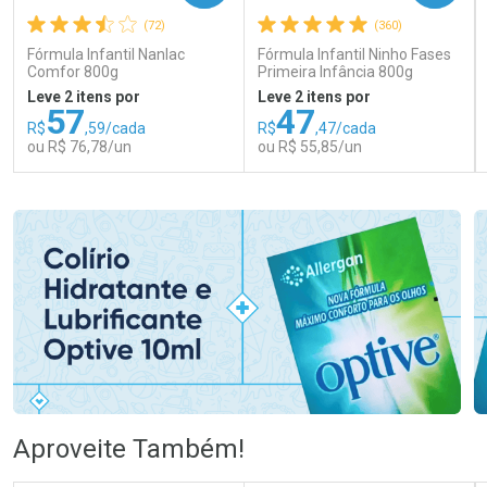
(72)
(360)
Fórmula Infantil Nanlac
Fórmula Infantil Ninho Fases
Comfor 800g
Primeira Infância 800g
Leve 2 itens por
Leve 2 itens por
57
47
R$
,59/cada
R$
,47/cada
ou R$ 76,78/un
ou R$ 55,85/un
FECHAR
FECHAR
FEC
FEC
Laboratório
Laboratório
Por Menos
Por Menos
Ativar Desconto
Ativar Desconto
Aproveite Também!