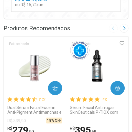
ou R$ 15,74/un
FECHAR
FECHAR
Laboratório
Por Menos
Produtos Recomendados
Imagem A
Pró
ADIC
Patrocinado
Patrocinado
Ativar Desconto
COMPRAR
COMPRAR
Comprar sem Desconto
Comprar sem Desconto
(127)
(49)
Por R$ 15,74/cada
Por R$ 15,74/cada
Dual Sérum Facial Eucerin
Sérum Facial Antirrugas
Anti-Pigment Antimanchas e
SkinCeuticals P-TIOX com
Anti-idade 30ml
Complexo de Peptídeos 30ml
18% OFF
R$ 339,90
279
395
R$
R$
,90
,59