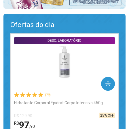
Ofertas do dia
DESC. LABORATÓRIO
COMPRAR
(79)
Hidratante Corporal Epidrat Corpo Intensivo 450g
25% OFF
R$ 129,90
97
R$
,90