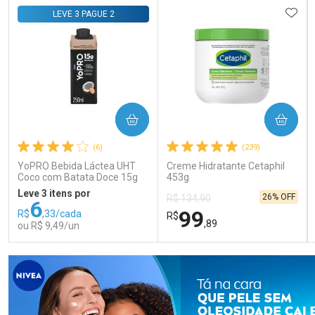
Comprar sem Desconto
Comprar sem Desconto
Comprar sem Desconto
Comprar sem Desconto
ADIC
LEVE 3 PAGUE 2
Por R$ 76,78/cada
Por R$ 55,85/cada
Por R$ 76,78/cada
Por R$ 55,85/cada
COMPRAR
COMPRAR
(6)
(239)
YoPRO Bebida Láctea UHT
Creme Hidratante Cetaphil
Coco com Batata Doce 15g
453g
de proteínas 250ml
Leve 3 itens por
26% OFF
R$ 134,90
6
99
R$
,33/cada
R$
,89
ou R$ 9,49/un
FECHAR
FECHAR
FEC
FEC
Laboratório
Laboratório
Por Menos
Por Menos