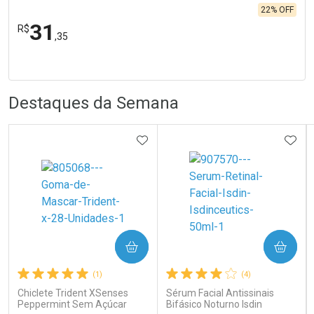
22% OFF
31
R$
,35
R
R
FECHA
FECHA
Laboratório
Por Menos
Destaques da Semana
ADICIONAR AOS FAVORITOS
ADIC
Ativar Desconto
COMPRAR
COMPRAR
Comprar sem Desconto
Comprar sem Desconto
Por R$ 31,35/cada
Por R$ 31,35/cada
(1)
(4)
Chiclete Trident XSenses
Sérum Facial Antissinais
Peppermint Sem Açúcar
Bifásico Noturno Isdin