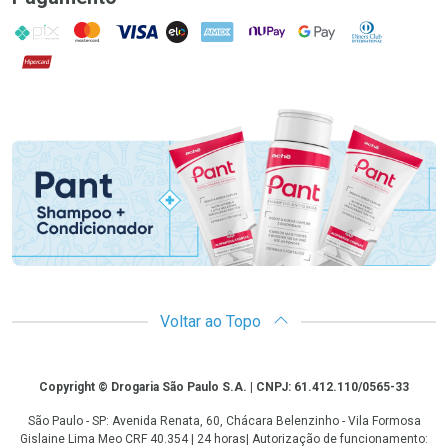
PIX
MasterCard
VISA
ELO
AMEX
NuPay
Google Pay
Diners Club
Hipercard
Promoção em Destaque
Voltar ao Topo
Copyright
Copyright © Drogaria São Paulo S.A. | CNPJ: 61.412.110/0565-33
São Paulo - SP: Avenida Renata, 60, Chácara Belenzinho - Vila Formosa
Gislaine Lima Meo CRF 40.354 | 24 horas| Autorização de funcionamento: