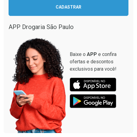
CADASTRAR
Comprar sem Desconto
Comprar sem Desconto
Comprar sem Desconto
Comprar sem Desconto
Por R$ 137,94/cada
Por R$ 12,93/cada
Por R$ 137,94/cada
Por R$ 12,93/cada
APP Drogaria São Paulo
Baixe o
APP
e confira
ofertas e descontos
exclusivos para você!