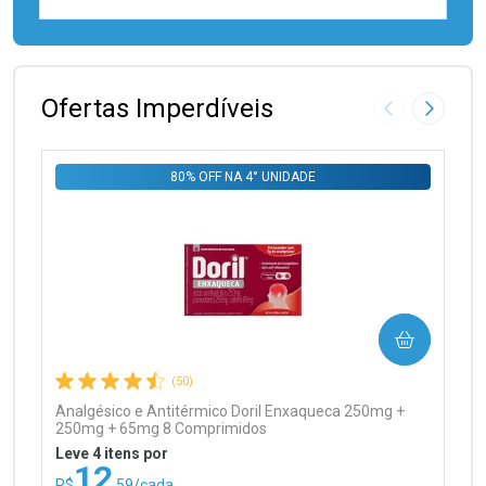
FECHAR
FECHAR
Laboratório
Por Menos
Ofertas Imperdíveis
Imagem Anter
Próxima
80% OFF NA 4° UNIDADE
Ativar Desconto
COMPRAR
Comprar sem Desconto
Comprar sem Desconto
Por R$ 97,90/cada
Por R$ 97,90/cada
(50)
Analgésico e Antitérmico Doril Enxaqueca 250mg +
250mg + 65mg 8 Comprimidos
Leve 4 itens por
12
R$
,59/cada