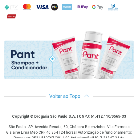
PIX
MasterCard
VISA
ELO
AMEX
NuPay
Google Pay
Diners Club
Hipercard
Promoção em Destaque
Voltar ao Topo
Copyright
Copyright © Drogaria São Paulo S.A. | CNPJ: 61.412.110/0565-33
São Paulo - SP: Avenida Renata, 60, Chácara Belenzinho - Vila Formosa
Gislaine Lima Meo CRF 40.354 | 24 horas| Autorização de funcionamento: