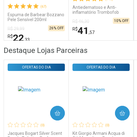
(67)
Antiedematoso e Anti-
inflamatório Trombofob
Comprar sem Desconto
Comprar sem Desconto
Espuma de Barbear Bozzano
200U/g 40g
Por R$ 31,35/cada
Por R$ 31,35/cada
Pele Sensível 200ml
10% OFF
R$ 46,30
41
26% OFF
R$ 29,99
R$
,57
22
R$
,33
FECHAR
FECHAR
FEC
FEC
Destaque Lojas Parceiras
Laboratório
Laboratório
Por Menos
Por Menos
OFERTAS DO DIA
OFERTAS DO DIA
COMPRAR
COMPRAR
Ativar Desconto
Ativar Desconto
(0)
(0)
Comprar sem Desconto
Comprar sem Desconto
Comprar sem Desconto
Comprar sem Desconto
Jacques Bogart Silver Scent
Kit Giorgio Armani Acqua di