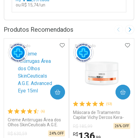
ou R$ 15,74/un
FECHAR
FECHAR
Laboratório
Por Menos
Produtos Recomendados
Imagem A
Pró
ADICIONAR AOS FAVORITOS
ADIC
Patrocinado
Patrocinado
Ativar Desconto
COMPRAR
COMPRAR
Comprar sem Desconto
Comprar sem Desconto
(53)
Por R$ 15,74/cada
Por R$ 15,74/cada
(6)
Máscara de Tratamento
Capilar Vichy Dercos Kera-
Creme Antirrugas Área dos
Solutions Ação Antifrizz
Olhos SkinCeuticals A.G.E.
26% OFF
R$ 185,99
200ml
Advanced Eye 15ml
136
24% OFF
R$ 630,59
R$
,99