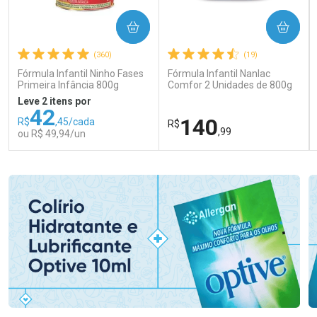
COMPRAR
COMPRAR
(360)
(19)
Fórmula Infantil Ninho Fases
Fórmula Infantil Nanlac
Primeira Infância 800g
Comfor 2 Unidades de 800g
Leve 2 itens por
42
140
R$
,45/cada
R$
,99
ou R$ 49,94/un
FECHAR
FECHAR
FEC
FEC
Laboratório
Laboratório
Por Menos
Por Menos