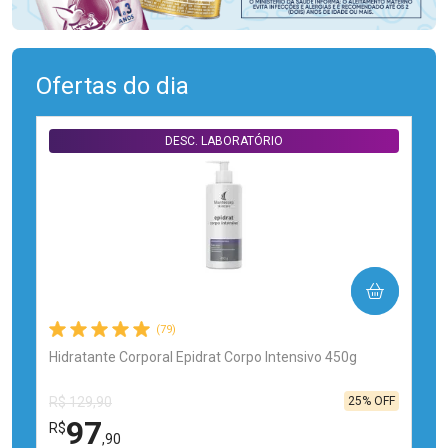
Ofertas do dia
DESC. LABORATÓRIO
COMPRAR
(79)
Hidratante Corporal Epidrat Corpo Intensivo 450g
25% OFF
R$ 129,90
97
R$
,90