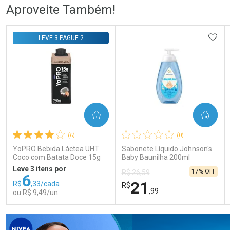
Ativar Desconto
Ativar Desconto
Aproveite Também!
Comprar sem Desconto
Comprar sem Desconto
Comprar sem Desconto
Comprar sem Desconto
ADIC
LEVE 3 PAGUE 2
Por R$ 49,94/cada
Por R$ 140,99/cada
Por R$ 49,94/cada
Por R$ 140,99/cada
COMPRAR
COMPRAR
(6)
(0)
YoPRO Bebida Láctea UHT
Sabonete Líquido Johnson's
Coco com Batata Doce 15g
Baby Baunilha 200ml
de proteínas 250ml
Leve 3 itens por
17% OFF
R$ 26,59
6
21
R$
,33/cada
R$
,99
ou R$ 9,49/un
FECHAR
FECHAR
FEC
FEC