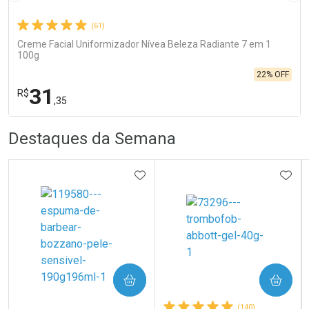
(61)
Creme Facial Uniformizador Nívea Beleza Radiante 7 em 1
100g
22% OFF
31
R$
,35
R
R
FECHA
FECHA
Destaques da Semana
Laboratório
Por Menos
ADICIONAR AOS FAVORITOS
ADIC
COMPRAR
COMPRAR
Ativar Desconto
(140)