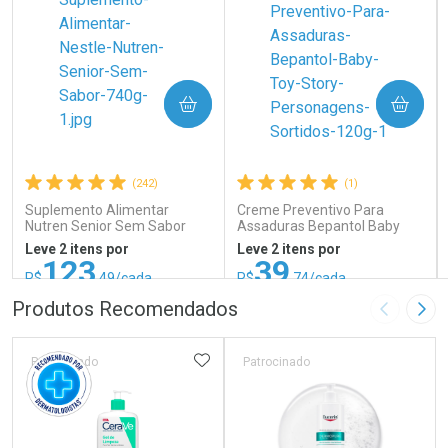
COMPRAR
COMPRAR
(242)
(1)
Suplemento Alimentar
Creme Preventivo Para
Nutren Senior Sem Sabor
Assaduras Bepantol Baby
740g
Toy Story Personagens
Leve 2 itens por
Leve 2 itens por
Sortidos 120g
123
39
R$
,49/cada
R$
,74/cada
ou R$ 137,21/un
ou R$ 52,99/un
FECHAR
FECHAR
FEC
FEC
Produtos Recomendados
Imagem A
Pró
Laboratório
Laboratório
Por Menos
Por Menos
ADICIONAR AOS FAVORITOS
Patrocinado
Patrocinado