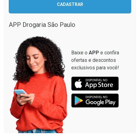
CADASTRAR
Comprar sem Desconto
Comprar sem Desconto
Comprar sem Desconto
Comprar sem Desconto
Por R$ 33,15/cada
Por R$ 349,99/cada
Por R$ 33,15/cada
Por R$ 349,99/cada
APP Drogaria São Paulo
Baixe o
APP
e confira
ofertas e descontos
exclusivos para você!