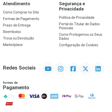
Atendimento
Segurança e
Privacidade
Como Comprar no Site
Política de Privacidade
Formas de Pagamento
Portal do Titular de Dados
Prazo de Entrega
Pessoais
Reembolso
Como Protegemos os Seus
Troca ou Devolução
Dados
Marketplace
Configuração de Cookies
YouTube
Instagram
Facebook
Twitter
Linkedin
Redes Sociais
formas de
Pagamento
PIX
MasterCard
VISA
ELO
AMEX
NuPay
Google Pay
Diners Club
Hipercard