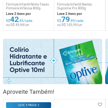
Fórmula Infantil Ninho Fases
Fórmula Infantil Nanlac
Primeira Infância 800g
Supreme Pro 800g
Leve 2 itens por
Leve 2 itens por
42
79
R$
,45/cada
R$
,49/cada
ou R$ 49,94/un
ou R$ 105,99/un
FECHAR
FECHAR
FEC
FEC
Laboratório
Laboratório
Por Menos
Por Menos
Ativar Desconto
Ativar Desconto
Aproveite Também!
Comprar sem Desconto
Comprar sem Desconto
Comprar sem Desconto
Comprar sem Desconto
ADIC
LEVE 3 PAGUE 2
Por R$ 49,94/cada
Por R$ 105,99/cada
Por R$ 49,94/cada
Por R$ 105,99/cada