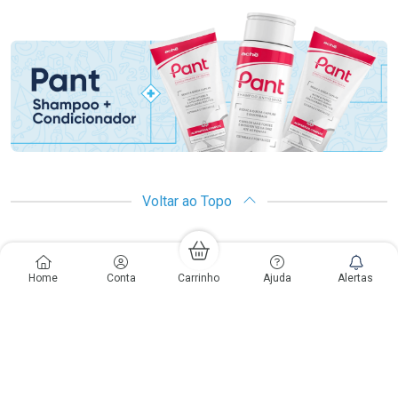
Promoção em Destaque
Voltar ao Topo
Copyright
Copyright © Drogaria São Paulo S.A. | CNPJ: 61.412.110/0565-33
Home
Conta
Carrinho
Ajuda
Alertas
São Paulo - SP: Avenida Renata, 60, Chácara Belenzinho - Vila Formosa
Gislaine Lima Meo CRF 40.354 | 24 horas| Autorização de funcionamento:
Processo: 2531.559767/2014-90 Autorização/MS: 7.31847.3 | As
informações contidas neste site, como promoções e ofertas de remédios e
medicamentos, não devem ser usadas para automedicação e não
substituem, em hipótese alguma, a medicação prescrita pelo profissional da
área médica. Somente o médico está em condições de diagnosticar