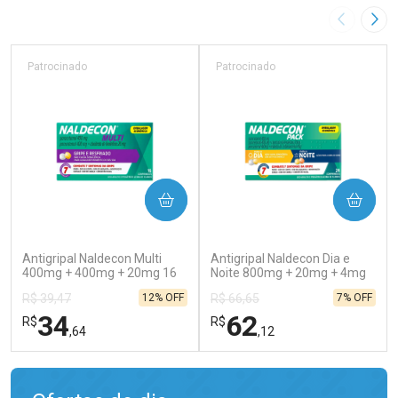
Imagem A
Pró
Patrocinado
Patrocinado
COMPRAR
COMPRAR
(129)
(138)
Antigripal Naldecon Multi
Antigripal Naldecon Dia e
400mg + 400mg + 20mg 16
Noite 800mg + 20mg + 4mg
Comprimidos
24 comprimidos
12% OFF
7% OFF
R$ 39,47
R$ 66,65
34
62
R$
R$
,64
,12
FECHAR
FECHAR
FEC
FEC
Laboratório
Laboratório