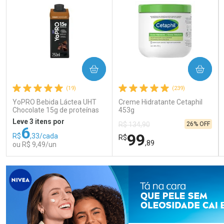
COMPRAR
COMPRAR
(19)
(239)
YoPRO Bebida Láctea UHT
Creme Hidratante Cetaphil
Chocolate 15g de proteínas
453g
250ml
Leve 3 itens por
26% OFF
R$ 134,90
6
99
R$
,33/cada
R$
,89
ou R$ 9,49/un
FECHAR
FECHAR
FEC
FEC
Laboratório
Laboratório
Por Menos
Por Menos