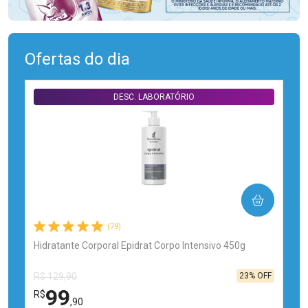
Ofertas do dia
DESC. LABORATÓRIO
COMPRAR
(79)
Hidratante Corporal Epidrat Corpo Intensivo 450g
23% OFF
R$ 129,90
99
R$
,90