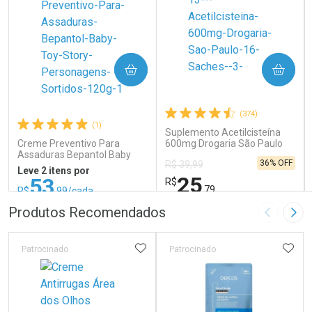
COMPRAR
COMPRAR
(374)
(1)
Suplemento Acetilcisteína
Creme Preventivo Para
600mg Drogaria São Paulo
Assaduras Bepantol Baby
16 Sachês
36% OFF
R$ 39,99
Toy Story Personagens
Leve 2 itens por
Sortidos 120g
25
53
R$
,79
R$
,99/cada
ou R$ 71,99/un
FECHAR
FECHAR
FEC
FEC
Produtos Recomendados
Imagem A
Pró
Laboratório
Laboratório
Por Menos
Por Menos
ADICIONAR AOS FAVORITOS
ADIC
Patrocinado
Patrocinado