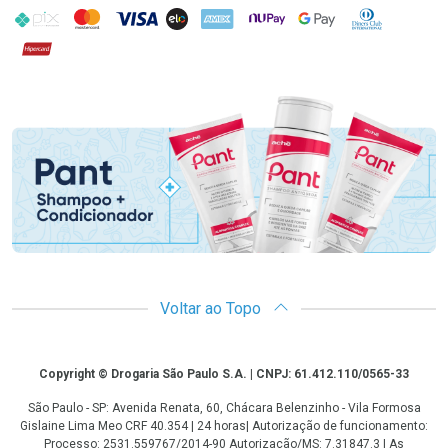
PIX
MasterCard
VISA
ELO
AMEX
NuPay
Google Pay
Diners Club
Hipercard
Promoção em Destaque
Voltar ao Topo
Copyright
Copyright © Drogaria São Paulo S.A. | CNPJ: 61.412.110/0565-33
São Paulo - SP: Avenida Renata, 60, Chácara Belenzinho - Vila Formosa
Gislaine Lima Meo CRF 40.354 | 24 horas| Autorização de funcionamento:
Processo: 2531.559767/2014-90 Autorização/MS: 7.31847.3 | As