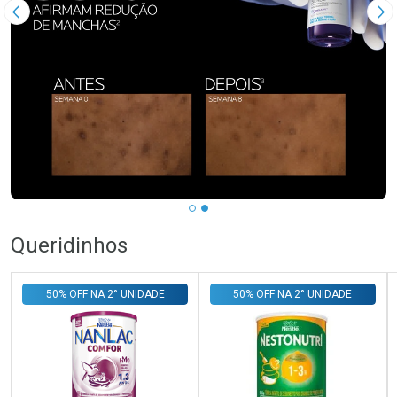
Imagem Anterior
Pr
Queridinhos
50% OFF NA 2° UNIDADE
50% OFF NA 2° UNIDADE