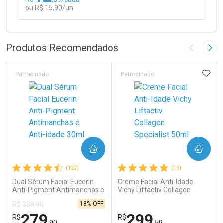
ou R$ 15,90/un
FECHAR
FECHAR
Laboratório
Por Menos
Produtos Recomendados
Imagem A
Pró
ADIC
Patrocinado
Patrocinado
Ativar Desconto
COMPRAR
COMPRAR
Comprar sem Desconto
Comprar sem Desconto
(127)
(19)
Por R$ 15,90/cada
Por R$ 15,90/cada
Dual Sérum Facial Eucerin
Creme Facial Anti-Idade
Anti-Pigment Antimanchas e
Vichy Liftactiv Collagen
Anti-idade 30ml
Specialist 50ml
18% OFF
R$ 339,90
279
299
R$
R$
,90
,59