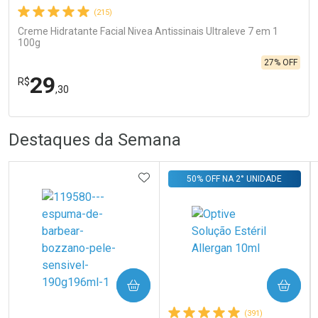
(215)
Creme Hidratante Facial Nivea Antissinais Ultraleve 7 em 1
100g
27% OFF
29
R$
,30
FECHA
FECHA
R
R
Destaques da Semana
Laboratório
Por Menos
ADICIONAR AOS FAVORITOS
50% OFF NA 2° UNIDADE
Ativar Desconto
COMPRAR
COMPRAR
(391)