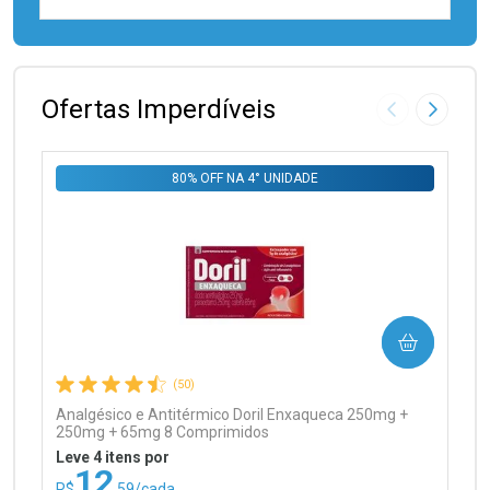
FECHAR
FECHAR
Laboratório
Por Menos
Ofertas Imperdíveis
Imagem Anter
Próxima
80% OFF NA 4° UNIDADE
Ativar Desconto
COMPRAR
Comprar sem Desconto
Comprar sem Desconto
Por R$ 99,90/cada
Por R$ 99,90/cada
(50)
Analgésico e Antitérmico Doril Enxaqueca 250mg +
250mg + 65mg 8 Comprimidos
Leve 4 itens por
12
R$
,59/cada