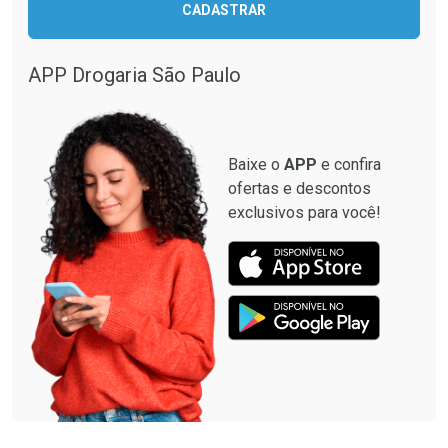
CADASTRAR
Comprar sem Desconto
Comprar sem Desconto
Comprar sem Desconto
Comprar sem Desconto
Por R$ 137,94/cada
Por R$ 13,02/cada
Por R$ 137,94/cada
Por R$ 13,02/cada
APP Drogaria São Paulo
Baixe o
APP
e confira
ofertas e descontos
exclusivos para você!