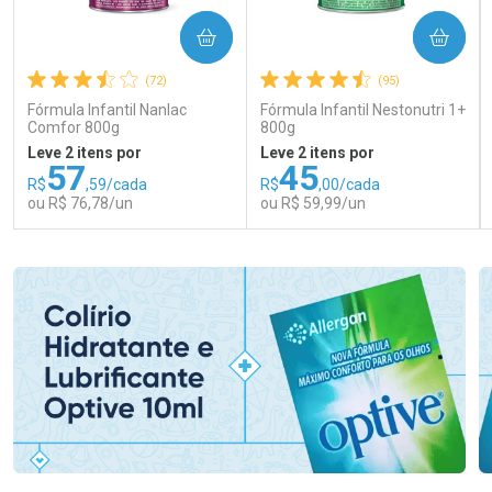
COMPRAR
COMPRAR
(72)
(95)
Fórmula Infantil Nanlac
Fórmula Infantil Nestonutri 1+
Comfor 800g
800g
Leve 2 itens por
Leve 2 itens por
57
45
R$
,59/cada
R$
,00/cada
ou R$ 76,78/un
ou R$ 59,99/un
FECHAR
FECHAR
FEC
FEC
Laboratório
Laboratório
Por Menos
Por Menos