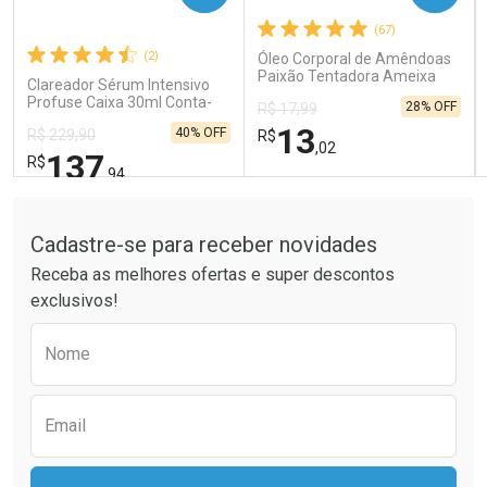
(67)
Comprar sem Desconto
Comprar sem Desconto
Comprar sem Desconto
Comprar sem Desconto
(2)
Óleo Corporal de Amêndoas
Por R$ 189,99/cada
Por R$ 121,90/cada
Por R$ 189,99/cada
Por R$ 121,90/cada
Paixão Tentadora Ameixa
Clareador Sérum Intensivo
Rubi 100ml
Profuse Caixa 30ml Conta-
28% OFF
R$ 17,99
Gotas
13
40% OFF
R$ 229,90
R$
,02
137
R$
,94
Tudo sobre a Drogaria São Paulo
FECHAR
FECHAR
FEC
FEC
Laboratório
Laboratório
Por Menos
Por Menos
Cadastre-se para receber novidades
Receba as melhores ofertas e super descontos
exclusivos!
Preencha o formulário abaixo para receber 
Nome
Email
Ativar Desconto
Ativar Desconto