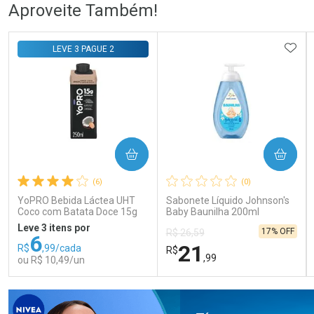
Ativar Desconto
Ativar Desconto
Aproveite Também!
Comprar sem Desconto
Comprar sem Desconto
Comprar sem Desconto
Comprar sem Desconto
ADIC
LEVE 3 PAGUE 2
Por R$ 76,78/cada
Por R$ 59,99/cada
Por R$ 76,78/cada
Por R$ 59,99/cada
COMPRAR
COMPRAR
(6)
(0)
YoPRO Bebida Láctea UHT
Sabonete Líquido Johnson's
Coco com Batata Doce 15g
Baby Baunilha 200ml
de proteínas 250ml
Leve 3 itens por
17% OFF
R$ 26,59
6
21
R$
,99/cada
R$
,99
ou R$ 10,49/un
FECHAR
FECHAR
FEC
FEC
Laboratório
Laboratório