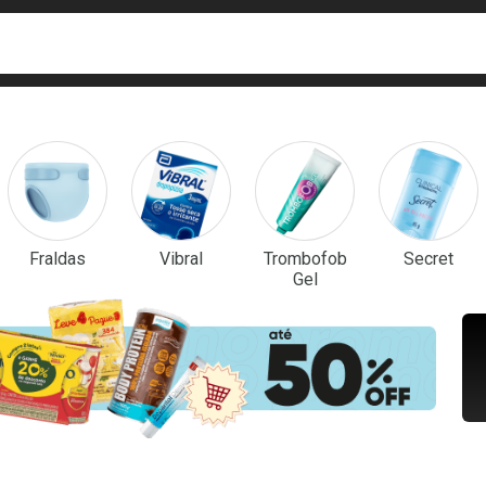
ca
isa?
em Destaque
Fraldas
Vibral
Trombofob
Secret
Gel