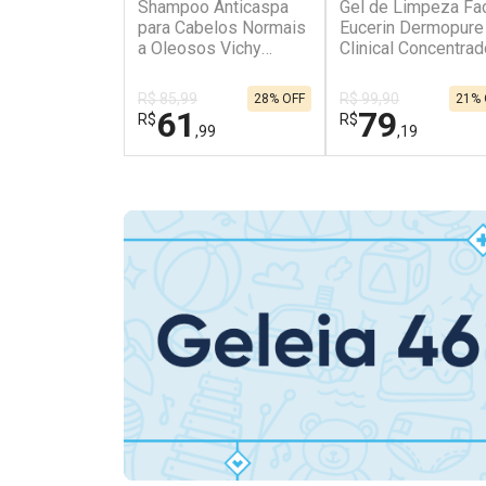
Shampoo Anticaspa
Gel de Limpeza Fac
para Cabelos Normais
Eucerin Dermopure
a Oleosos Vichy
Clinical Concentrad
Dercos DS Refil 200g
400g
R$ 85,99
R$ 99,90
28% OFF
21% 
61
79
R$
R$
,99
,19
FECHAR
FECHAR
Dermaclub
Laboratório
Por Menos
Por Menos
Ativar Desconto
Ativar Desconto
Comprar sem Desconto
Comprar sem Des
Comprar sem Desconto
Comprar sem Des