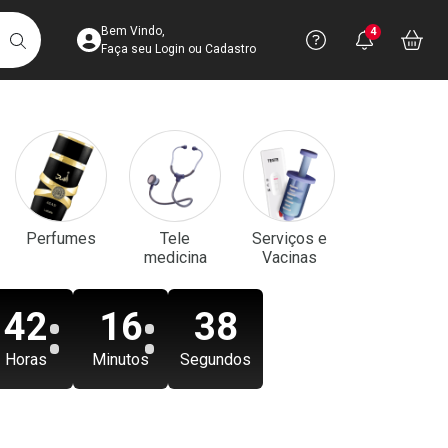
Acesse sua Conta
Precisa de aju
Notificaç
Acess
Bem Vindo,
4
Você po
notifica
Vo
it
BUSCAR
Ver Recursos 
Faça seu Login ou Cadastro
Atendimento ao 
Central de Ajud
Televendas
Perfumes
Tele
Serviços e
4003-3393
medicina
Vacinas
42
16
36
Horas
Minutos
Segundos