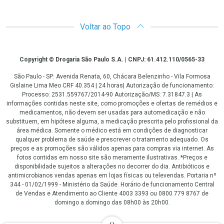
Voltar ao Topo
Copyright
Copyright © Drogaria São Paulo S.A. | CNPJ: 61.412.110/0565-33
São Paulo - SP: Avenida Renata, 60, Chácara Belenzinho - Vila Formosa
Gislaine Lima Meo CRF 40.354 | 24 horas| Autorização de funcionamento:
Processo: 2531.559767/2014-90 Autorização/MS: 7.31847.3 | As
informações contidas neste site, como promoções e ofertas de remédios e
medicamentos, não devem ser usadas para automedicação e não
substituem, em hipótese alguma, a medicação prescrita pelo profissional da
área médica. Somente o médico está em condições de diagnosticar
qualquer problema de saúde e prescrever o tratamento adequado. Os
preços e as promoções são válidos apenas para compras via internet. As
fotos contidas em nosso site são meramente ilustrativas. *Preços e
disponibilidade sujeitos a alterações no decorrer do dia. Antibióticos e
antimicrobianos vendas apenas em lojas físicas ou televendas. Portaria nº
344 - 01/02/1999 - Ministério da Saúde. Horário de funcionamento Central
de Vendas e Atendimento ao Cliente 4003 3393 ou 0800 779 8767 de
domingo a domingo das 08h00 às 20h00.
LGPD Aceite os Cookies