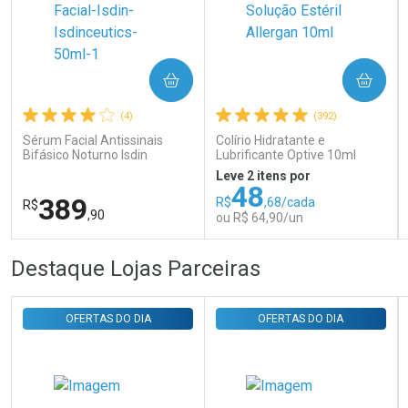
COMPRAR
COMPRAR
Ativar Desconto
(4)
(392)
Sérum Facial Antissinais
Colírio Hidratante e
Comprar sem Desconto
Comprar sem Desconto
Bifásico Noturno Isdin
Lubrificante Optive 10ml
Por R$ 29,30/cada
Por R$ 29,30/cada
Isdinceutics Retinal com
Leve 2 itens por
Retinaldeído 50ml
48
389
R$
,68/cada
R$
,90
ou R$ 64,90/un
FECHAR
FECHAR
FEC
FEC
Destaque Lojas Parceiras
Laboratório
Laboratório
Por Menos
Por Menos
OFERTAS DO DIA
OFERTAS DO DIA