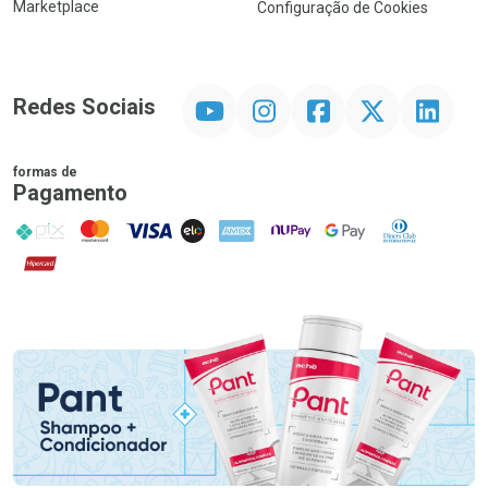
Marketplace
Configuração de Cookies
YouTube
Instagram
Facebook
Twitter
Linkedin
Redes Sociais
formas de
Pagamento
PIX
MasterCard
VISA
ELO
AMEX
NuPay
Google Pay
Diners Club
Hipercard
Promoção em Destaque