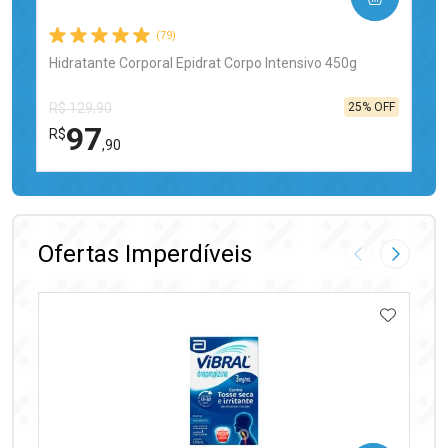
(79)
Hidratante Corporal Epidrat Corpo Intensivo 450g
25% OFF
R$ 129,90
97
R$
,90
FECHAR
FECHAR
Laboratório
Por Menos
Ofertas Imperdíveis
Imagem Anter
Próxima
ADICIO
Ativar Desconto