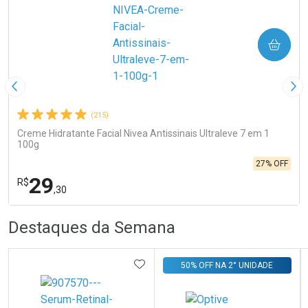
COMPRAR
Imagem Anterior
Pró
(215)
Creme Hidratante Facial Nivea Antissinais Ultraleve 7 em 1
100g
27% OFF
29
R$
,30
R
R
FECHA
FECHA
Destaques da Semana
Laboratório
Por Menos
ADICIONAR AOS FAVORITOS
50% OFF NA 2° UNIDADE