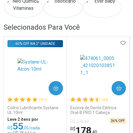
Ativar Desconto
Ativar Desconto
Comprar sem Desconto
Comprar sem Desconto
Comprar sem Desconto
Comprar sem Desconto
Selecionados Para Você
Por R$ 839,00/cada
Por R$ 149,00/cada
Por R$ 839,00/cada
Por R$ 149,00/cada
ADIC
60% OFF NA 2° UNIDADE
COMPRAR
COMPRAR
(317)
(53)
Colírio Lubrificante Systane
Escova de Dente Elétrica
UL 10ml
Oral-B PRO 1 Cabeça
Redonda Recarregável 1
Leve 2 itens por
36% OFF
R$ 278,99
Unidade
55
178
R$
,05/cada
R$
,40