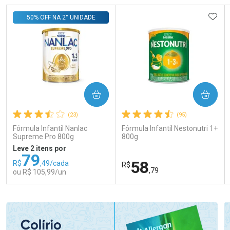
ADIC
50% OFF NA 2° UNIDADE
COMPRAR
COMPRAR
(23)
(95)
Fórmula Infantil Nanlac
Fórmula Infantil Nestonutri 1+
Supreme Pro 800g
800g
Leve 2 itens por
79
58
R$
,49/cada
R$
,79
ou R$ 105,99/un
FECHAR
FECHAR
FEC
FEC
Laboratório
Laboratório
Por Menos
Por Menos