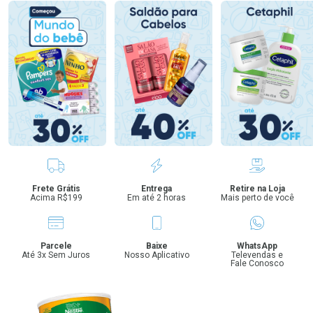
Benefícios
Frete Grátis
Entrega
Retire na Loja
Acima R$199
Em até 2 horas
Mais perto de você
Parcele
Baixe
WhatsApp
Até 3x Sem Juros
Nosso Aplicativo
Televendas e
Fale Conosco