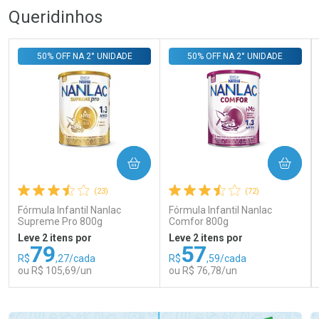
Queridinhos
50% OFF NA 2° UNIDADE
50% OFF NA 2° UNIDADE
COMPRAR
COMPRAR
(23)
(72)
Fórmula Infantil Nanlac
Fórmula Infantil Nanlac
Supreme Pro 800g
Comfor 800g
Leve 2 itens por
Leve 2 itens por
79
57
R$
,27/cada
R$
,59/cada
ou R$ 105,69/un
ou R$ 76,78/un
FECHAR
FECHAR
FEC
FEC