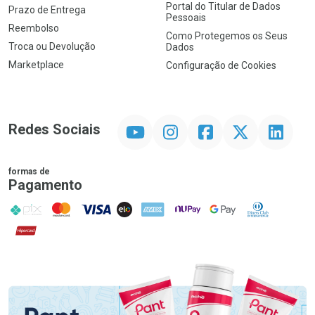
Portal do Titular de Dados
Prazo de Entrega
Pessoais
Reembolso
Como Protegemos os Seus
Troca ou Devolução
Dados
Marketplace
Configuração de Cookies
YouTube
Instagram
Facebook
Twitter
Linkedin
Redes Sociais
formas de
Pagamento
PIX
MasterCard
VISA
ELO
AMEX
NuPay
Google Pay
Diners Club
Hipercard
Promoção em Destaque