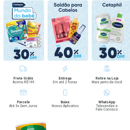
Benefícios
Frete Grátis
Entrega
Retire na Loja
Acima R$199
Em até 2 horas
Mais perto de você
Parcele
Baixe
WhatsApp
Até 3x Sem Juros
Nosso Aplicativo
Televendas e
Fale Conosco