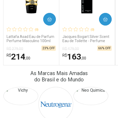
COMPRAR
COMPRAR
Ativar Desconto
Ativar Desconto
(0)
(0)
Comprar sem Desconto
Comprar sem Desconto
Comprar sem Desconto
Comprar sem Desconto
Lattafa Asad Eau de Parfum
Jacques Bogart Silver Scent
Por R$ 22,33/cada
Por R$ 389,90/cada
Por R$ 22,33/cada
Por R$ 389,90/cada
Perfume Masculino 100ml
Eau de Toilette - Perfume
Masculino
23% OFF
66% OFF
R$ 279,00
R$ 479,00
214
163
R$
R$
,00
,00
FECHAR
FECHAR
FEC
FEC
As Marcas Mais Amadas
Laboratório
Laboratório
Por Menos
Por Menos
do Brasil e do Mundo