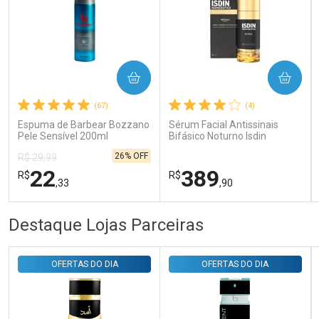
Ativar Desconto
COMPRAR
COMPRAR
(67)
(4)
Comprar sem Desconto
Comprar sem Desconto
Por R$ 31,35/cada
Por R$ 31,35/cada
Espuma de Barbear Bozzano
Sérum Facial Antissinais
Pele Sensível 200ml
Bifásico Noturno Isdin
Isdinceutics Retinal com
26% OFF
R$ 29,99
Retinaldeído 50ml
22
389
R$
R$
,33
,90
FECHAR
FECHAR
FEC
FEC
Destaque Lojas Parceiras
Laboratório
Laboratório
Por Menos
Por Menos
OFERTAS DO DIA
OFERTAS DO DIA