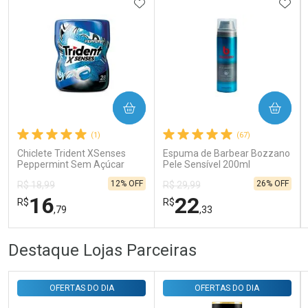
ADICIONAR AOS FAVORITOS
ADIC
Ativar Desconto
COMPRAR
COMPRAR
Comprar sem Desconto
Comprar sem Desconto
Por R$ 31,35/cada
Por R$ 31,35/cada
(1)
(67)
Chiclete Trident XSenses
Espuma de Barbear Bozzano
Peppermint Sem Açúcar
Pele Sensível 200ml
Garrafa 54g
12% OFF
26% OFF
R$ 18,99
R$ 29,99
16
22
R$
R$
,79
,33
FECHAR
FECHAR
FEC
FEC
Destaque Lojas Parceiras
Laboratório
Laboratório
Por Menos
Por Menos
OFERTAS DO DIA
OFERTAS DO DIA