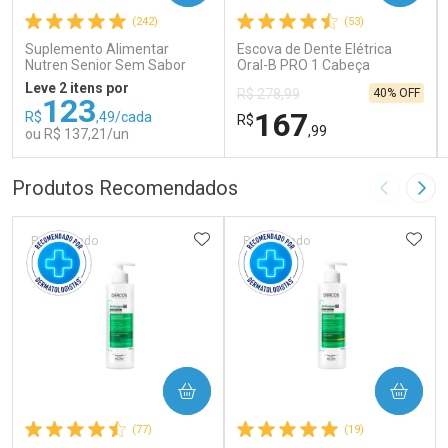
(242)
(53)
Suplemento Alimentar
Escova de Dente Elétrica
Nutren Senior Sem Sabor
Oral-B PRO 1 Cabeça
740g
Redonda Recarregável 1
Leve 2 itens por
40% OFF
R$ 278,99
Unidade
123
167
R$
,49/cada
R$
,99
ou R$ 137,21/un
FECHAR
FECHAR
FEC
FEC
Produtos Recomendados
Imagem A
Pró
Laboratório
Laboratório
Por Menos
Por Menos
ADICIONAR AOS FAVORITOS
ADIC
Patrocinado
Patrocinado
COMPRAR
COMPRAR
Ativar Desconto
Ativar Desconto
(77)
(19)