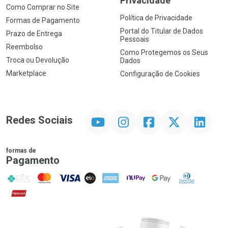
Privacidade
Como Comprar no Site
Política de Privacidade
Formas de Pagamento
Portal do Titular de Dados
Prazo de Entrega
Pessoais
Reembolso
Como Protegemos os Seus
Troca ou Devolução
Dados
Marketplace
Configuração de Cookies
YouTube
Instagram
Facebook
Twitter
Linkedin
Redes Sociais
formas de
Pagamento
PIX
MasterCard
VISA
ELO
AMEX
NuPay
Google Pay
Diners Club
Hipercard
Promoção em Destaque