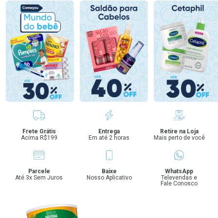
Benefícios
Frete Grátis
Entrega
Retire na Loja
Acima R$199
Em até 2 horas
Mais perto de você
Parcele
Baixe
WhatsApp
Até 3x Sem Juros
Nosso Aplicativo
Televendas e
Fale Conosco