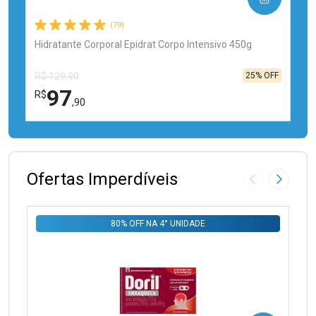
(79)
Hidratante Corporal Epidrat Corpo Intensivo 450g
25% OFF
R$ 129,90
97
R$
,90
FECHAR
FECHAR
Laboratório
Por Menos
Ofertas Imperdíveis
Imagem Anter
Próxima
80% OFF NA 4° UNIDADE
Ativar Desconto