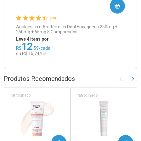
COMPRAR
Comprar sem Desconto
Comprar sem Desconto
Por R$ 97,90/cada
Por R$ 97,90/cada
(50)
Analgésico e Antitérmico Doril Enxaqueca 250mg +
250mg + 65mg 8 Comprimidos
Leve 4 itens por
12
R$
,59/cada
ou R$ 15,74/un
FECHAR
FECHAR
Laboratório
Por Menos
Produtos Recomendados
Imagem A
Pró
Patrocinado
Patrocinado
Ativar Desconto