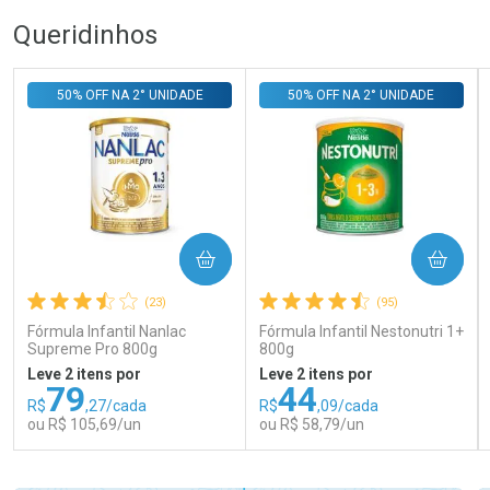
Queridinhos
50% OFF NA 2° UNIDADE
50% OFF NA 2° UNIDADE
COMPRAR
COMPRAR
(23)
(95)
Fórmula Infantil Nanlac
Fórmula Infantil Nestonutri 1+
Supreme Pro 800g
800g
Leve 2 itens por
Leve 2 itens por
79
44
R$
,27/cada
R$
,09/cada
ou R$ 105,69/un
ou R$ 58,79/un
FECHAR
FECHAR
FEC
FEC