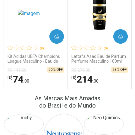
COMPRAR
COMPRAR
Ativar Desconto
Ativar Desconto
(0)
(0)
Comprar sem Desconto
Comprar sem Desconto
Comprar sem Desconto
Comprar sem Desconto
Kit Adidas UEFA Champions
Lattafa Asad Eau de Parfum
Por R$ 16,79/cada
Por R$ 22,33/cada
Por R$ 16,79/cada
Por R$ 22,33/cada
League Masculino - Eau de
Perfume Masculino 100ml
Toilette 100ml + Shower Gel
50% OFF
23% OFF
R$ 149,00
R$ 279,00
250ml
74
214
R$
R$
,00
,00
FECHAR
FECHAR
FEC
FEC
As Marcas Mais Amadas
Laboratório
Laboratório
Por Menos
Por Menos
do Brasil e do Mundo