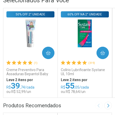
Selecionados Para Você
50% OFF 2° UNIDADE
60% OFF NA 2° UNIDADE
COMPRAR
COMPRAR
(1)
(319)
Creme Preventivo Para
Colírio Lubrificante Systane
Assaduras Bepantol Baby
UL 10ml
Toy Story Personagens
Leve 2 itens por
Leve 2 itens por
Sortidos 120g
39
55
R$
,74/cada
R$
,05/cada
ou R$ 52,99/un
ou R$ 78,64/un
FECHAR
FECHAR
FEC
FEC
Produtos Recomendados
Imagem A
Pró
Laboratório
Laboratório
Por Menos
Por Menos