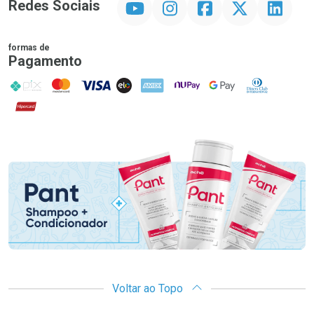
Redes Sociais
formas de
Pagamento
PIX
MasterCard
VISA
ELO
AMEX
NuPay
Google Pay
Diners Club
Hipercard
Promoção em Destaque
Voltar ao Topo