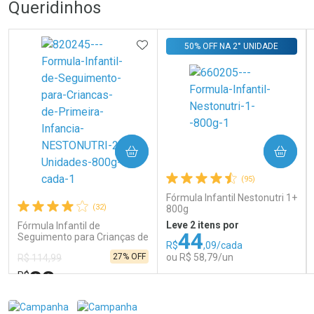
Queridinhos
ADICIONAR AOS FAVORITOS
50% OFF NA 2° UNIDADE
COMPRAR
COMPRAR
(95)
Fórmula Infantil Nestonutri 1+
(32)
800g
Leve 2 itens por
Fórmula Infantil de
44
Seguimento para Crianças de
R$
,09/cada
Primeira Infância Nestonutri
27% OFF
ou R$ 58,79/un
R$ 114,99
2 Unidades de 800g cada
83
R$
,98
FECHAR
FECHAR
FEC
FEC
Laboratório
Laboratório
Por Menos
Por Menos