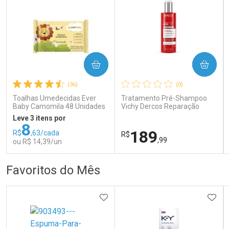
COMPRAR
COMPRAR
Ativar Desconto
Ativar Desconto
(36)
(0)
Comprar sem Desconto
Comprar sem Desconto
Comprar sem Desconto
Comprar sem Desconto
Toalhas Umedecidas Ever
Tratamento Pré-Shampoo
Por R$ 266,99/cada
Por R$ 407,99/cada
Por R$ 266,99/cada
Por R$ 407,99/cada
Baby Camomila 48 Unidades
Vichy Dercos Reparação
Profunda 150g
Leve 3 itens por
8
189
R$
,63/cada
R$
,99
ou R$ 14,39/un
FECHAR
FECHAR
FEC
FEC
Favoritos do Mês
Laboratório
Dermaclub
Por Menos
Por Menos
ADICIONAR AOS FAVORITOS
ADIC