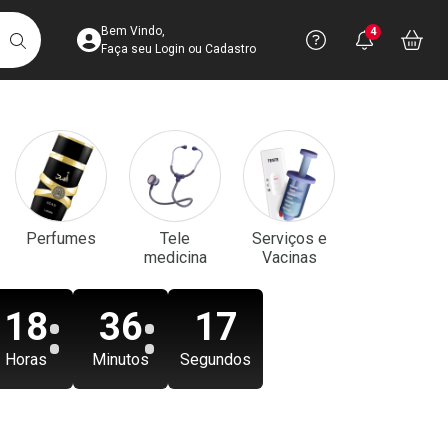
Acesse sua Conta
Precisa de aju
Notificaç
Acess
Bem Vindo,
4
Você po
notifica
Vo
it
BUSCAR
Ver Recursos 
Faça seu Login ou Cadastro
Atendimento ao 
Central de Ajud
Televendas
Perfumes
Tele
Serviços e
4003-3393
medicina
Vacinas
18
36
16
Horas
Minutos
Segundos