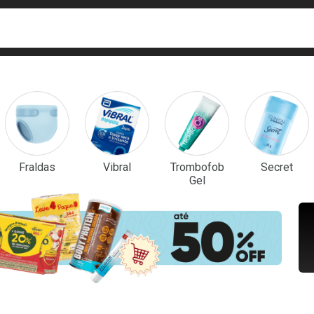
ca
isa?
em Destaque
Fraldas
Vibral
Trombofob
Secret
Gel