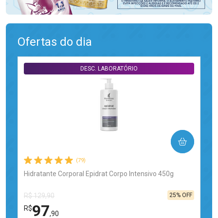
Ofertas do dia
DESC. LABORATÓRIO
COMPRAR
(79)
Hidratante Corporal Epidrat Corpo Intensivo 450g
25% OFF
R$ 129,90
97
R$
,90