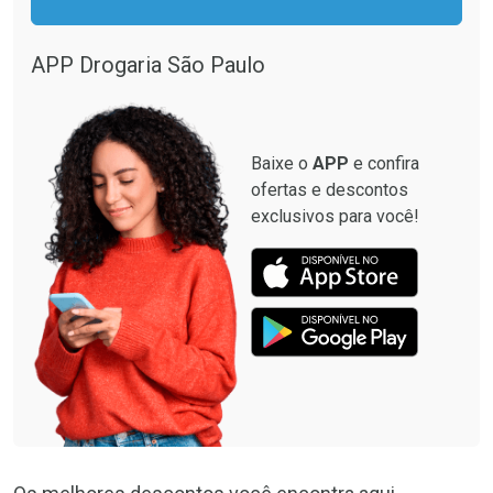
Por R$ 12,93/cada
Por R$ 87,99/cada
Por R$ 12,93/cada
Por R$ 87,99/cada
APP Drogaria São Paulo
Baixe o
APP
e confira
ofertas e descontos
exclusivos para você!