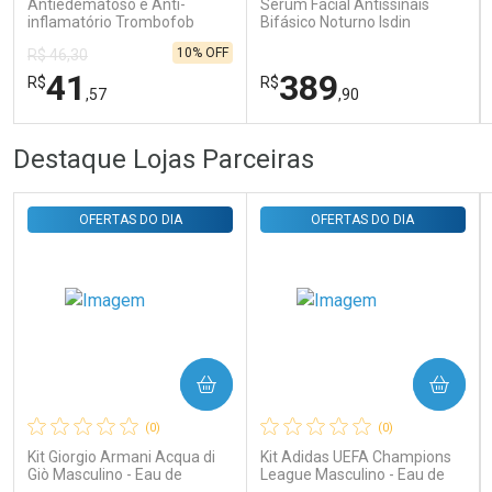
Antiedematoso e Anti-
Sérum Facial Antissinais
inflamatório Trombofob
Bifásico Noturno Isdin
200U/g 40g
Isdinceutics Retinal com
10% OFF
R$ 46,30
Retinaldeído 50ml
41
389
R$
R$
,57
,90
FECHAR
FECHAR
FEC
FEC
Destaque Lojas Parceiras
Laboratório
Laboratório
Por Menos
Por Menos
OFERTAS DO DIA
OFERTAS DO DIA
COMPRAR
COMPRAR
Ativar Desconto
Ativar Desconto
(0)
(0)
Comprar sem Desconto
Comprar sem Desconto
Comprar sem Desconto
Comprar sem Desconto
Kit Giorgio Armani Acqua di
Kit Adidas UEFA Champions
Por R$ 41,57/cada
Por R$ 389,90/cada
Por R$ 41,57/cada
Por R$ 389,90/cada
Giò Masculino - Eau de
League Masculino - Eau de