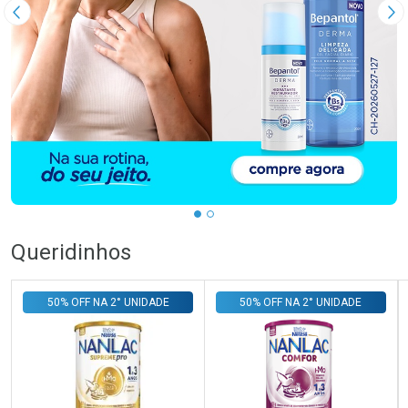
Imagem Anterior
Pr
Queridinhos
50% OFF NA 2° UNIDADE
50% OFF NA 2° UNIDADE