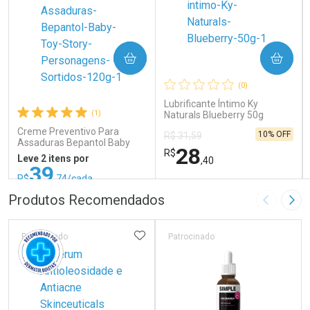
COMPRAR
COMPRAR
(0)
Lubrificante Íntimo Ky
(1)
Naturals Blueberry 50g
Creme Preventivo Para
10% OFF
R$ 31,59
Assaduras Bepantol Baby
28
R$
Toy Story Personagens
Leve 2 itens por
,40
Sortidos 120g
39
R$
,74/cada
ou R$ 52,99/un
FECHAR
FECHAR
FEC
FEC
Produtos Recomendados
Imagem A
Pró
Laboratório
Laboratório
Por Menos
Por Menos
ADICIONAR AOS FAVORITOS
Patrocinado
Patrocinado