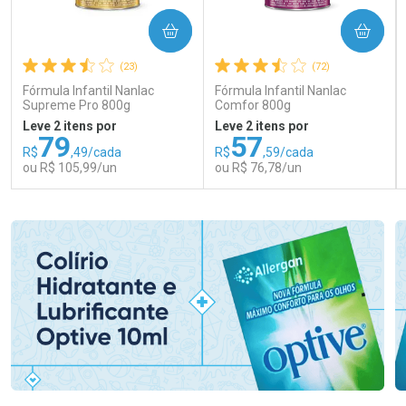
COMPRAR
COMPRAR
(23)
(72)
Fórmula Infantil Nanlac
Fórmula Infantil Nanlac
Supreme Pro 800g
Comfor 800g
Leve 2 itens por
Leve 2 itens por
79
57
R$
,49/cada
R$
,59/cada
ou R$ 105,99/un
ou R$ 76,78/un
FECHAR
FECHAR
FEC
FEC
Laboratório
Laboratório
Por Menos
Por Menos