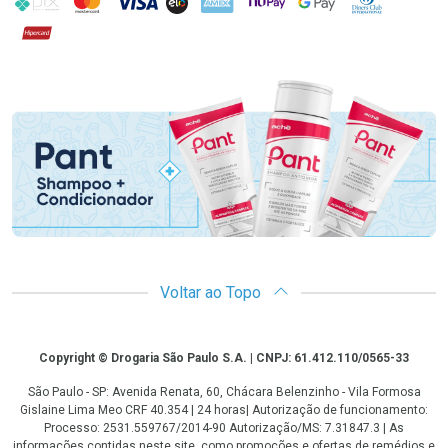
Hipercard
Promoção em Destaque
Voltar ao Topo
Copyright
Copyright © Drogaria São Paulo S.A. | CNPJ: 61.412.110/0565-33
São Paulo - SP: Avenida Renata, 60, Chácara Belenzinho - Vila Formosa
Gislaine Lima Meo CRF 40.354 | 24 horas| Autorização de funcionamento:
Processo: 2531.559767/2014-90 Autorização/MS: 7.31847.3 | As
informações contidas neste site, como promoções e ofertas de remédios e