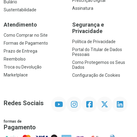
Prescrição Digital
Bulário
Assinatura
Sustentabilidade
Atendimento
Segurança e
Privacidade
Como Comprar no Site
Política de Privacidade
Formas de Pagamento
Portal do Titular de Dados
Prazo de Entrega
Pessoais
Reembolso
Como Protegemos os Seus
Troca ou Devolução
Dados
Marketplace
Configuração de Cookies
YouTube
Instagram
Facebook
Twitter
Linkedin
Redes Sociais
formas de
Pagamento
PIX
MasterCard
VISA
ELO
AMEX
NuPay
Google Pay
Diners Club