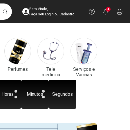
Acesse sua Conta
Precisa de aju
Notificaç
Acess
Bem Vindo,
4
Você po
notifica
Vo
it
BUSCAR
Ver Recursos 
Faça seu Login ou Cadastro
Atendimento ao 
Central de Ajud
Televendas
Perfumes
Tele
Serviços e
4003-3393
medicina
Vacinas
Horas
Minutos
Segundos