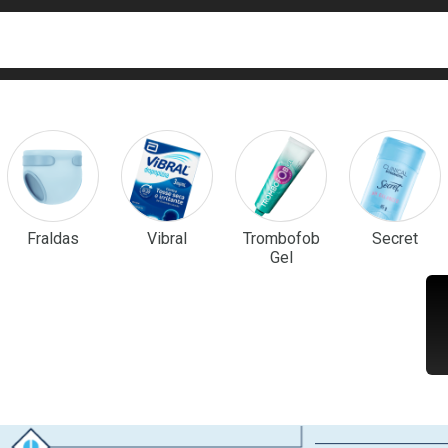
ca
isa?
em Destaque
Fraldas
Vibral
Trombofob
Secret
Gel