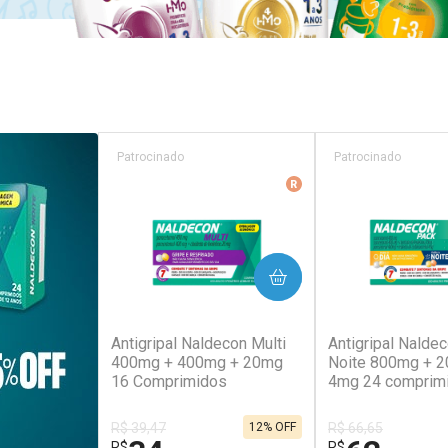
Patrocinado
Patrocinado
Medicamento De Refer
COMPRAR
COM
(129)
(1
Antigripal Naldecon Multi
Antigripal Naldec
400mg + 400mg + 20mg
Noite 800mg + 
16 Comprimidos
4mg 24 comprim
R$ 39,47
R$ 66,65
12% OFF
R$
R$