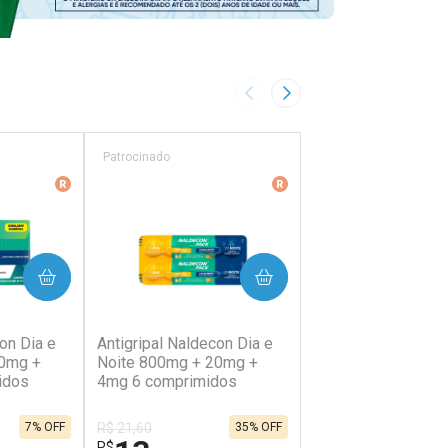
Imagem Anterior
Próxima Imagem
Patrocinado
Patrocinado
ência
Medicamento De Referência
Medicamento De Referên
PRAR
COMPRAR
COMP
38)
(202)
(64)
on Dia e
Antigripal Naldecon Dia e
Antigripal Naldecon
20mg +
Noite 800mg + 20mg +
400mg + 400mg +
idos
4mg 6 comprimidos
Comprimidos
R$ 21,60
R$ 12,07
7% OFF
35% OFF
R$
R$